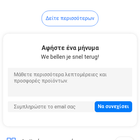
εργαλεία
18
Δείτε περισσότερων
12V 24V μπαταρία
λιθίου
Αφήστε ένα μήνυμα
We bellen je snel terug!
10
Κύτταρα
μπαταριών λίθιου