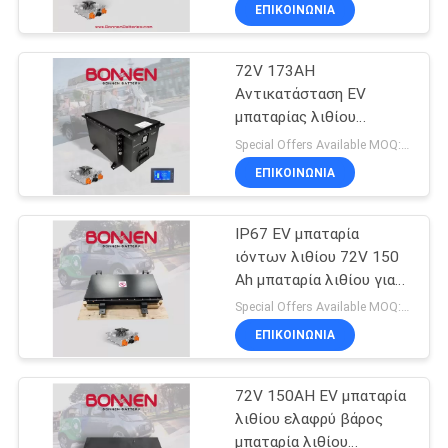
Για Tuk Tuks
ΕΠΙΚΟΙΝΩΝΊΑ
ΠΟΙΟΤΙΚΌΣ
72V 173AH
ΈΛΕΓΧΟΣ
20
Αντικατάσταση EV
μπαταρίας λιθίου
Εμπορική
ΕΠΑΦΉ
Συσκευή μπαταρίας
Special Offers Available MOQ:2 μονάδες
αποθήκευση
λιθίου για EV οχήματα
ΕΠΙΚΟΙΝΩΝΊΑ
κοινής ωφέλειας με GPS
μπαταριών
ΝΈΑ
IP67 EV μπαταρία
ιόντων λιθίου 72V 150
SITEMAP
Ah μπαταρία λιθίου για
10
μικρά επιβατικά
Special Offers Available MOQ:2 μονάδες
αυτοκίνητα
ΠΟΛΙΤΙΚΉ
96V μπαταρία
ΕΠΙΚΟΙΝΩΝΊΑ
ΑΠΟΡΡΉΤΟΥ
λιθίου
72V 150AH EV μπαταρία
λιθίου ελαφρύ βάρος
μπαταρία λιθίου