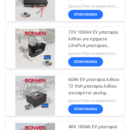
αυτοκινήτου για
Special Offers Available MOQ:2 μονάδες
ηλεκτρικό LSV UTV
ΕΠΙΚΟΙΝΩΝΊΑ
8
72V μπαταρία
72V 100AH EV μπαταρία
λιθίου για οχήματα
λίθιου
LiFePo4 μπαταρίες
λιθίου για ηλεκτρικά
Special Offers Available MOQ:2 μονάδες
αυτοκίνητα LSV
ΕΠΙΚΟΙΝΩΝΊΑ
60Ah EV μπαταρία λιθίου
21
72 Volt μπαταρία λιθίου
μπαταρία λίθιου
για καρότσι γκολφ,
Emobility, ηλεκτρικά
Special Offers Available MOQ:2 μονάδες
κάρρων γκολφ
ρικσά
ΕΠΙΚΟΙΝΩΝΊΑ
48V 180Ah EV μπαταρία