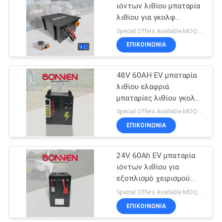
ιόντων λιθίου μπαταρία
λιθίου για γκολφ
20
τροχόσπιτο αστική
Special Offers Available MOQ:2 μονάδες
μεταφορά
Εναλλακτικές
ΕΠΙΚΟΙΝΩΝΊΑ
Ηλιακές
48V 60AH EV μπαταρία
Μπαταρίες Σπίτι
λιθίου ελαφριά
μπαταρίες λιθίου γκολφ
για ηλεκτρικά
Special Offers Available MOQ:2 μονάδες
κουρευτήρια γκαζόν
ΕΠΙΚΟΙΝΩΝΊΑ
23
Η μπαταρία λιθίου
24V 60Ah EV μπαταρία
ιόντων λιθίου για
του σκούτερ
εξοπλισμό χειρισμού
κινητικότητας
υλικών, ρομποτικό
Special Offers Available MOQ:2 μονάδες
όχημα, φορητές
ΕΠΙΚΟΙΝΩΝΊΑ
συσκευές, ηλεκτρικά