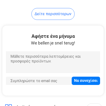
18
Δείτε περισσότερων
12V 24V μπαταρία
λιθίου
Αφήστε ένα μήνυμα
We bellen je snel terug!
10
Κύτταρα
μπαταριών λίθιου