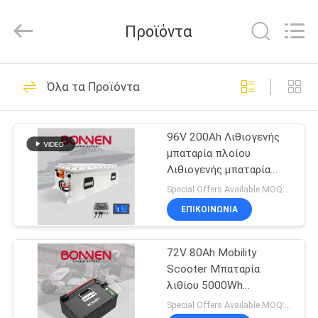
Hunan
Bonnen
Battery
Προϊόντα
Technology
Co.,
Ltd..
All
Rights
ΑΡΧΙΚΉ
36
Reserved.
Όλα τα Προϊόντα
ΣΕΛΊΔΑ
Η μπαταρία λιθίου
πλοίου
96V 200Ah Λιθιογενής
ΠΡΟΪΌΝΤΑ
μπαταρία πλοίου
Λιθιογενής μπαταρία
ΣΧΕΤΙΚΆ
θαλάσσιων ιόντων για
Special Offers Available MOQ:2 μονάδες
εξωπλότους κινητήρες,
ΜΕ
ΕΠΙΚΟΙΝΩΝΊΑ
προσφορά
24
ΕΜΆΣ
Η μπαταρία λιθίου
72V 80Ah Mobility
Scooter Μπαταρία
ΓΎΡΟΣ
ηλεκτρικών
λιθίου 5000Wh
Αντικαταβλητή
ΕΡΓΟΣΤΑΣΊΩΝ
Special Offers Available MOQ:2 μονάδες
οχημάτων