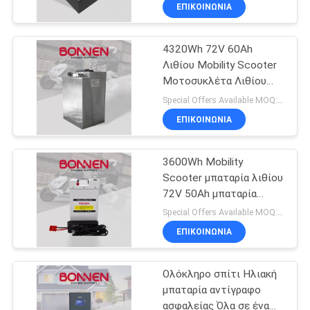
μπαταρία για ηλεκτρική
ΕΠΙΚΟΙΝΩΝΊΑ
μοτοσυκλέτα
ΠΟΙΟΤΙΚΌΣ
4320Wh 72V 60Ah
ΈΛΕΓΧΟΣ
20
Λιθίου Mobility Scooter
Μοτοσυκλέτα Λιθίου
Εμπορική
ΕΠΑΦΉ
μπαταρία για ηλεκτρικά
Special Offers Available MOQ:2 μονάδες
αποθήκευση
τριποδήλατα
ΕΠΙΚΟΙΝΩΝΊΑ
μπαταριών
ΝΈΑ
3600Wh Mobility
Scooter μπαταρία λιθίου
SITEMAP
72V 50Ah μπαταρία
10
λιθίου για ηλεκτρικό
Special Offers Available MOQ:2 μονάδες
σκούτερ
ΠΟΛΙΤΙΚΉ
96V μπαταρία
ΕΠΙΚΟΙΝΩΝΊΑ
ΑΠΟΡΡΉΤΟΥ
λιθίου
Ολόκληρο σπίτι Ηλιακή
μπαταρία αντίγραφο
ασφαλείας Όλα σε ένα