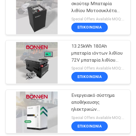
σκούτερ Μπαταρία
λιθίου Μοτοσυκλέτα
20
Μπαταρίες ιόντων
Special Offers Available MOQ:2 μονάδες
λιθίου Κινητικότητα
Εναλλακτικές
ΕΠΙΚΟΙΝΩΝΊΑ
σκούτερ
Ηλιακές
13.25kWh 180Ah
Μπαταρίες Σπίτι
μπαταρία ιόντων λιθίου
72V μπαταρία λιθίου
καρότσι γκολφ
Special Offers Available MOQ:2 μονάδες
ΕΠΙΚΟΙΝΩΝΊΑ
23
Η μπαταρία λιθίου
Ενεργειακό σύστημα
αποθήκευσης
του σκούτερ
ηλεκτρικών
κινητικότητας
συσσωρευτών LiFePo4
Special Offers Available MOQ:2 μονάδες
215Kwh Φωσφορικό
ΕΠΙΚΟΙΝΩΝΊΑ
λίθιο σιδήρου