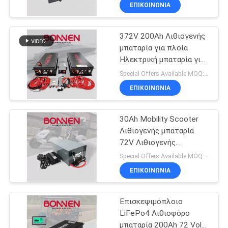
ταχύτητας
ΕΠΙΚΟΙΝΩΝΊΑ
ΠΟΙΟΤΙΚΌΣ
372V 200Ah Λιθιογενής
ΈΛΕΓΧΟΣ
20
μπαταρία για πλοία
Ηλεκτρική μπαταρία για
Εμπορική
ΕΠΑΦΉ
πλοία Πακέτο
Special Offers Available MOQ:1 μονάδα
αποθήκευση
μπαταριών NMC Για
ΕΠΙΚΟΙΝΩΝΊΑ
ναυτικές μπαταρίες
μπαταριών
ΝΈΑ
ιόντων λιθίου
30Ah Mobility Scooter
Λιθιογενής μπαταρία
SITEMAP
72V Λιθιογενής
10
μπαταρία για
Special Offers Available MOQ:2 μονάδες
μοτοσυκλέτα, Citycoco
ΠΟΛΙΤΙΚΉ
96V μπαταρία
ΕΠΙΚΟΙΝΩΝΊΑ
ΑΠΟΡΡΉΤΟΥ
λιθίου
Επισκεψιμόπλοιο
LiFePo4 Λιθιοφόρο
μπαταρία 200Ah 72 Volt