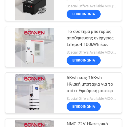
Λιθιοφόρο μπαταρία για
Special Offers Available MOQ:2 μονάδες
καρότσι γκολφ
ΕΠΙΚΟΙΝΩΝΊΑ
8
72V μπαταρία
Το σύστημα μπαταρίας
αποθήκευσης ενέργειας
λίθιου
Lifepo4 100kWh έως
500kWh BESS Solar
Special Offers Available MOQ:2 μονάδες
LiFePo4
ΕΠΙΚΟΙΝΩΝΊΑ
5Kwh έως 15Kwh
21
Ηλιακή μπαταρία για το
μπαταρία λίθιου
σπίτι Εφεδρική μπαταρία
αποθήκευσης ενέργειας
Special Offers Available MOQ:2 μονάδες
κάρρων γκολφ
LiFePo4 για οικιακή
ΕΠΙΚΟΙΝΩΝΊΑ
χρήση
NMC 72V Ηλεκτρικό