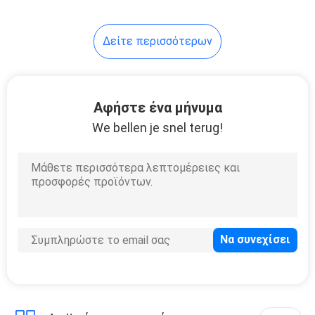
18
Δείτε περισσότερων
12V 24V μπαταρία
λιθίου
Αφήστε ένα μήνυμα
We bellen je snel terug!
10
Κύτταρα
μπαταριών λίθιου