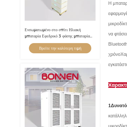
Η μπαταρ
εφαρμογέ
μικροδίκ
Ενσωματωμένο στο σπίτι Ηλιακή
να φτάσε
μπαταρία Εφεδρικό 3 φάσης μπαταρία
Εφεδρικό 15Kwh - 35Kwh για
Bluetoot
Βρείτε την καλύτερη τιμή
κατοικιακή αποθήκευση ενέργειας
χρόνοΧαρ
εγκατάστ
Χαρακτη
1Δυνατό
κατάλληλ
μικροδίκ