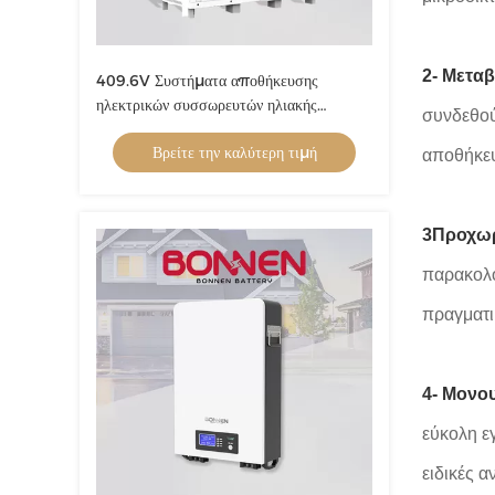
2- Μετα
409.6V Συστήματα αποθήκευσης
ηλεκτρικών συσσωρευτών ηλιακής
συνδεθού
ενέργειας Lifepo4 Συσκευή μπαταρίας
Βρείτε την καλύτερη τιμή
120 KWh
αποθήκευ
3Προχω
παρακολο
πραγματι
4- Μονο
εύκολη ε
ειδικές 