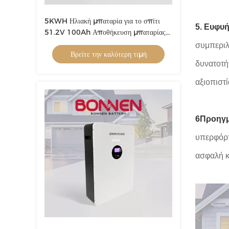
5KWH Ηλιακή μπαταρία για το σπίτι
5. Ευφυή
51.2V 100Ah Αποθήκευση μπαταρίας
για το σπίτι
συμπεριλ
Βρείτε την καλύτερη τιμή
δυνατοτή
αξιοπιστ
6Προηγμ
υπερφόρτ
ασφαλή κα