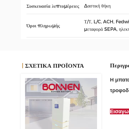
Δαστική θήκη
Συσκευασία λεπτομέρειες
Τ/Τ, L/C, ACH, Fedw
Όροι πληρωμής
μεταφορά SEPA, ηλεκτ
Περιγρ
ΣΧΕΤΙΚΑ ΠΡΟΪΟΝΤΑ
Η μπατα
τροφοδ
Εισαγω