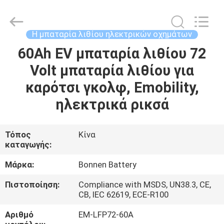
Hunan
Bonnen
Battery
Technology
Co.,
Η μπαταρία λιθίου ηλεκτρικών οχημάτων
Ltd..
All
Rights
60Ah EV μπαταρία λιθίου 72
ΑΡΧΙΚΉ
Reserved.
Volt μπαταρία λιθίου για
ΣΕΛΊΔΑ
καρότσι γκολφ, Emobility,
ΠΡΟΪΌΝΤΑ
ηλεκτρικά ρικσά
ΣΧΕΤΙΚΆ
Τόπος
Κίνα
καταγωγής:
ΜΕ
ΕΜΆΣ
Μάρκα:
Bonnen Battery
Πιστοποίηση:
Compliance with MSDS, UN38.3, CE,
CB, IEC 62619, ECE-R100
ΓΎΡΟΣ
ΕΡΓΟΣΤΑΣΊΩΝ
Αριθμό
ΕΜ-LFP72-60A