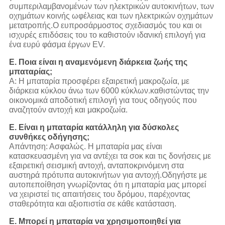
συμπεριλαμβανομένων των ηλεκτρικών αυτοκινήτων, των
οχημάτων κοινής ωφέλειας και των ηλεκτρικών οχημάτων
μετατροπής.Ο ευπροσάρμοστος σχεδιασμός του και οι
ισχυρές επιδόσεις του το καθιστούν ιδανική επιλογή για
ένα ευρύ φάσμα έργων EV.
Ε. Ποια είναι η αναμενόμενη διάρκεια ζωής της
μπαταρίας;
Α: Η μπαταρία προσφέρει εξαιρετική μακροζωία, με
διάρκεια κύκλου άνω των 6000 κύκλων.καθιστώντας την
οικονομικά αποδοτική επιλογή για τους οδηγούς που
αναζητούν αντοχή και μακροζωία.
Ε. Είναι η μπαταρία κατάλληλη για δύσκολες
συνθήκες οδήγησης;
Απάντηση: Ασφαλώς. Η μπαταρία μας είναι
κατασκευασμένη για να αντέχει τα σοκ και τις δονήσεις με
εξαιρετική σεισμική αντοχή, ανταποκρινόμενη στα
αυστηρά πρότυπα αυτοκινήτων για αντοχή.Οδηγήστε με
αυτοπεποίθηση γνωρίζοντας ότι η μπαταρία μας μπορεί
να χειριστεί τις απαιτήσεις του δρόμου, παρέχοντας
σταθερότητα και αξιοπιστία σε κάθε κατάσταση.
Ε. Μπορεί η μπαταρία να χρησιμοποιηθεί για