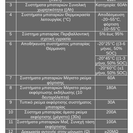
3
Συστήματα μπαταριών Συνολική
Κατηγορία: 60Ah
χωρητικότητα ((Ah)
4
Συστήματα μπαταριών Θερμοκρασία
Αποδέσμευση
λειτουργίας (°C)
-20~55°C,
φόρτιση
-10~55°C
5
Σύστημα μπαταρίας Περιβαλλοντική
5% έως 95%
σχετική υγρασία
6
Αποθήκευση συστήματος μπαταρίας
-20°25°C ((3-6
Θέρμανση
μήνες, 50%
SOC)
-20°45°C ((1-3
μήνα, 50% SOC)
-20°60°C (≤1
μήνα, 50% SOC)
7
Συστήματα μπαταριών Μέγιστο ρεύμα
60A
φόρτισης
8
Συστήματα μπαταριών Μέγιστο ρεύμα
180A
εκφόρτωσης εκδήλωσης (10
δευτερόλεπτα)
9
Τυπικό ρεύμα εκφόρτισης συστήματος
30Α
μπαταρίας
10
Σύστημα μπαταρίας άμεσο ρεύμα
200A
εκφόρτισης (μέγιστο) (30s)
11
Συστήματα μπαταριών Μαξ. Συνεχή τάση
100A
εκφόρτισης
12
Δοκιμασία αντοχής στην μόνωση (Ω)
≥20MΩ