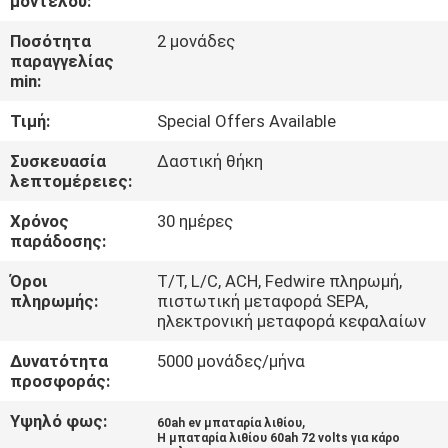
μοντέλου:
Ποσότητα
2 μονάδες
ΠΟΙΟΤΙΚΌΣ
παραγγελίας
ΈΛΕΓΧΟΣ
min:
Τιμή:
Special Offers Available
ΕΠΑΦΉ
Συσκευασία
Δαστική θήκη
λεπτομέρειες:
ΝΈΑ
Χρόνος
30 ημέρες
παράδοσης:
SITEMAP
Όροι
Τ/Τ, L/C, ACH, Fedwire πληρωμή,
πληρωμής:
πιστωτική μεταφορά SEPA,
ηλεκτρονική μεταφορά κεφαλαίων
ΠΟΛΙΤΙΚΉ
Δυνατότητα
5000 μονάδες/μήνα
ΑΠΟΡΡΉΤΟΥ
προσφοράς:
Υψηλό φως:
,
60ah ev μπαταρία λιθίου
Η μπαταρία λιθίου 60ah 72 volts για κάρο