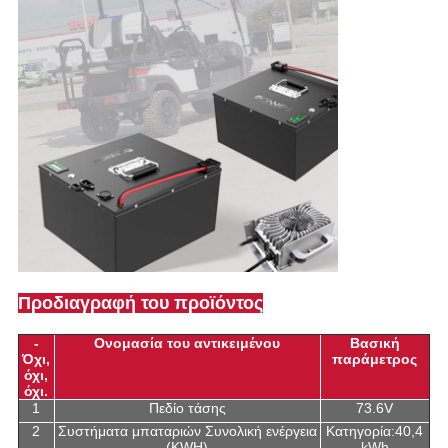
Προδιαγραφή του προϊόντος
-
Ονομασία του αντικειμένου
Βασική
Όχι,
παράμετρος
όχι,
όχι.
1
Πεδίο τάσης
73.6V
2
Συστήματα μπαταριών Συνολική ενέργεια
Κατηγορία:40,4
(KWH)
kWh