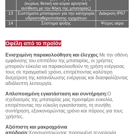
(κυρίως θετική και κύρια αρνητική
αντίθεση με την θήκη της μπαταρίας)
13
Συστήματα μπαταριών για την κατηγορία
Διάκριση IP67
υδροσταθεροποίησης οχημάτων
14
Σύστημα ψύξης
Ψύχος αέρα
Οφέλη από το προϊόν
Ενισχυμένη παρακολούθηση και έλεγχος
Με την οθόνη
εμφάνισης του επιπέδου της μπαταρίας, οι χρήστες
μπορούν εύκολα να παρακολουθούν τη χρήση ενέργειας
τους σε πραγματικό χρόνο, επιτρέποντας καλύτερη
διαχείριση της κατανάλωσης ενέργειας και διασφαλίζοντας
αδιάλειπτη λειτουργία.
Απλοποιημένη εγκατάσταση και συντήρηση:
Ο
σχεδιασμός της μπαταρίας μας προσφέρει ευκολία,
επιτρέποντας την εύκολη εγκατάσταση, τη συνήθη
συντήρηση, εξοικονομώντας χρόνο και πόρους για τους
χρήστες.
Αξιόπιστη και μακροχρόνια
απόδοση:
Χρησιμοποιώντας προηγμένη τεχνολογία