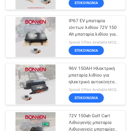
για αυτοκίνητα
ΕΠΙΚΟΙΝΩΝΊΑ
αναβάθμισης
ΠΟΙΟΤΙΚΌΣ
IP67 EV μπαταρία
ΈΛΕΓΧΟΣ
ιόντων λιθίου 72V 150
Ah μπαταρία λιθίου για
ΕΠΑΦΉ
μικρά επιβατικά
Special Offers Available MOQ:2 μονάδες
αυτοκίνητα
ΕΠΙΚΟΙΝΩΝΊΑ
ΝΈΑ
96V 150AH Ηλεκτρική
μπαταρία λιθίου για
SITEMAP
ηλεκτρικό αυτοκίνητο
Για ATVs Οχήματα εκτός
Special Offers Available MOQ:2 μονάδες
δρόμου
ΠΟΛΙΤΙΚΉ
ΕΠΙΚΟΙΝΩΝΊΑ
ΑΠΟΡΡΉΤΟΥ
72V 150ah Golf Cart
Λιθιογενής μπαταρία
Λιθιογενείς μπαταρίες