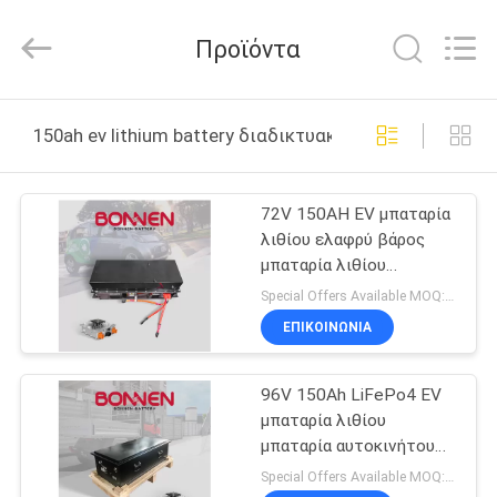
Hunan
Bonnen
Battery
Προϊόντα
Technology
Co.,
Ltd..
All
Rights
ΑΡΧΙΚΉ
Reserved.
150ah ev lithium battery διαδικτυακή κατασκευή
ΣΕΛΊΔΑ
72V 150AH EV μπαταρία
ΠΡΟΪΌΝΤΑ
λιθίου ελαφρύ βάρος
μπαταρία λιθίου
ΣΧΕΤΙΚΆ
αυτοκινήτου για
Special Offers Available MOQ:2 μονάδες
ηλεκτρικό LSV UTV
ΜΕ
ΕΠΙΚΟΙΝΩΝΊΑ
ΕΜΆΣ
96V 150Ah LiFePo4 EV
μπαταρία λιθίου
ΓΎΡΟΣ
μπαταρία αυτοκινήτου
ιόντων λιθίου με BMS
ΕΡΓΟΣΤΑΣΊΩΝ
Special Offers Available MOQ:2 μονάδες