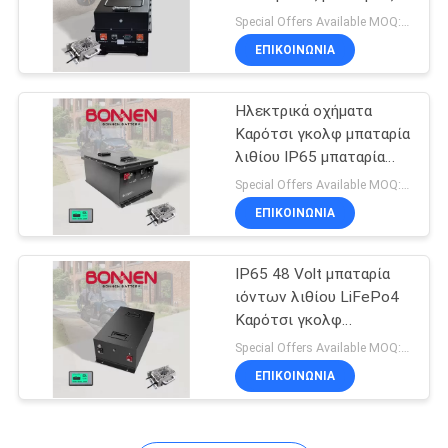
για RV, τουριστικά
Special Offers Available MOQ:2 μονάδες
οχήματα
ΕΠΙΚΟΙΝΩΝΊΑ
Ηλεκτρικά οχήματα
Καρότσι γκολφ μπαταρία
λιθίου IP65 μπαταρία
ιόντων λιθίου 48V
Special Offers Available MOQ:2 μονάδες
150Ah
ΕΠΙΚΟΙΝΩΝΊΑ
IP65 48 Volt μπαταρία
ιόντων λιθίου LiFePo4
Καρότσι γκολφ
Συσκευές μπαταριών
Special Offers Available MOQ:2 μονάδες
λιθίου για EZGO TXT
ΕΠΙΚΟΙΝΩΝΊΑ