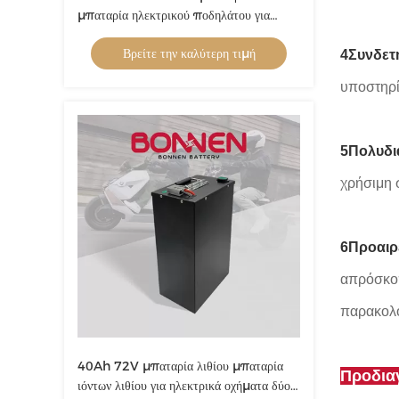
μπαταρία ηλεκτρικού ποδηλάτου για
σκούτερ κιτ κινητήρα
Βρείτε την καλύτερη τιμή
4Συνδετ
υποστηρί
5Πολυδι
χρήσιμη 
6Προαιρ
απρόσκοπ
παρακολο
40Ah 72V μπαταρία λιθίου μπαταρία
Προδια
ιόντων λιθίου για ηλεκτρικά οχήματα δύο ή