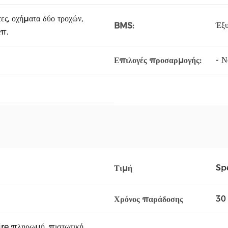
ες, οχήματα δύο τροχών,
Έξ
BMS:
λπ.
- Να
Επιλογές προσαρμογής:
Spe
Τιμή
30 
Χρόνος παράδοσης
ire πληρωμή, πιστωτική