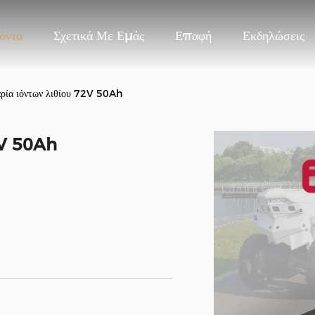
όντα
Σχετικά Με Εμάς
Επαφή
Εκδηλώσεις
ρία ιόντων λιθίου 72V 50Ah
2V 50Ah