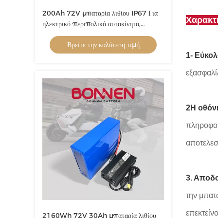
200Ah 72V μπαταρία λιθίου IP67 Για
Χαρακτη
ηλεκτρικό περιπολικό αυτοκίνητο,
ηλεκτρικό επιβατικό λεωφορείο
Βρείτε την καλύτερη τιμή
1- Εύκολ
εξασφαλίζ
2Η οθόν
πληροφορ
αποτελεσ
3. Αποδο
την μπατ
επεκτείνο
2160Wh 72V 30Ah μπαταρία λιθίου