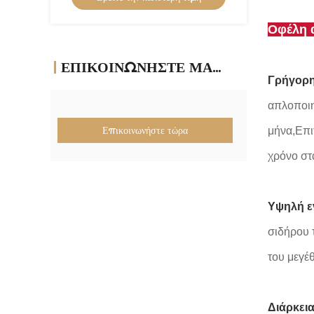
Οφέλη 
ΕΠΙΚΟΙΝΩΝΉΣΤΕ ΜΑΖΊ ΜΑΣ
Γρήγορ
απλοποιη
Επικοινωνήστε τώρα
μήνα,Επι
χρόνο στ
Υψηλή ε
σιδήρου 
του μεγέ
Διάρκεια