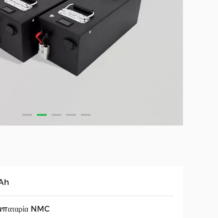
Ah
μπαταρία NMC