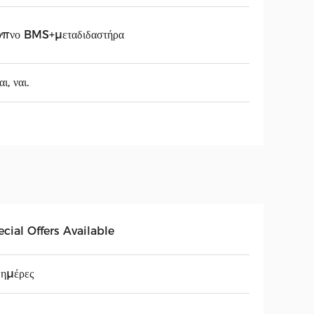
υπνο BMS+μεταδιδαστήρα
ι, ναι.
cial Offers Available
ημέρες