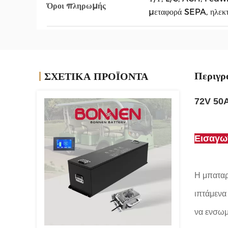
Όροι πληρωμής
μεταφορά SEPA, ηλεκτ
Περιγρ
ΣΧΕΤΙΚΑ ΠΡΟΪΟΝΤΑ
72V 50A
Εισαγω
Η μπαταρ
ιπτάμενα
να ενσωμ