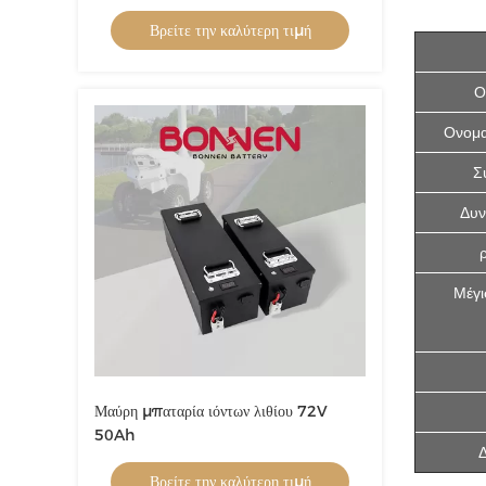
τριών τροχών
Βρείτε την καλύτερη τιμή
Ο
Ονομα
Σ
Δυν
Μέγι
Μαύρη μπαταρία ιόντων λιθίου 72V
50Ah
Δ
Βρείτε την καλύτερη τιμή