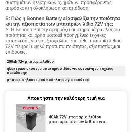
συστημάτων ηλεκτρικών οχημάτων, προσφέροντας
απρόσκοπτη ολοκλήρωση και απόδοση.
Ε: Πώς η Bonnen Battery εξασφαλίζει την ποιότητα
και την αξιοπιστία των μπαταριών λίθιο 72V της;
Α: Η Bonnen Battery εφαρμόζει αυστηρά μέτρα ελέγχου
ποιότητας και χρησιμοποιεί προηγμένες τεχνικές
κατασκευής για να εξασφαλίσει ότι κάθε μπαταρία λιθίου
72V πληροί υψηλά πρότυπα ποιότητας, αξιοπιστίας,και
επιδόσεις.
200ah 72v μπαταρία λιθίου
ηλεκτρικό σκούτερ μπαταρία λιθίου για αυτοκίνητο ταχείας
παράδοσης
μπαταρία ηλεκτρικού ποδηλάτου για σκούτερ
Αποκτήστε την καλύτερη τιμή για
40Ah 72V μπαταρία λιθίου
μπαταρία ιόντων λιθίου για
ηλεκτρικά οχήματα δύο ή τριών
τροχών