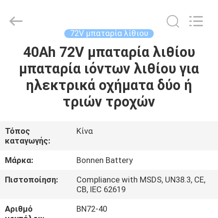
Hunan
Bonnen
Battery
Technology
Co.,
72V μπαταρία λίθιου
Ltd..
All
Rights
40Ah 72V μπαταρία λιθίου
ΑΡΧΙΚΉ
Reserved.
μπαταρία ιόντων λιθίου για
ΣΕΛΊΔΑ
ηλεκτρικά οχήματα δύο ή
ΠΡΟΪΌΝΤΑ
τριών τροχών
ΣΧΕΤΙΚΆ
Τόπος
Κίνα
καταγωγής:
ΜΕ
ΕΜΆΣ
Μάρκα:
Bonnen Battery
Πιστοποίηση:
Compliance with MSDS, UN38.3, CE,
CB, IEC 62619
ΓΎΡΟΣ
ΕΡΓΟΣΤΑΣΊΩΝ
Αριθμό
BN72-40