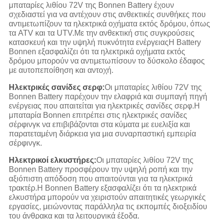
μπαταρίες λιθίου 72V της Bonnen Battery έχουν
σχεδιαστεί για να αντέχουν στις ανθεκτικές συνθήκες που
αντιμετωπίζουν τα ηλεκτρικά οχήματα εκτός δρόμου, όπως
τα ATV και τα UTV.Με την ανθεκτική στις συγκρούσεις
κατασκευή και την υψηλή πυκνότητα ενέργειαςΗ Battery
Bonnen εξασφαλίζει ότι τα ηλεκτρικά οχήματα εκτός
δρόμου μπορούν να αντιμετωπίσουν το δύσκολο έδαφος
με αυτοπεποίθηση και αντοχή.
Ηλεκτρικές σανίδες σερφ:
Οι μπαταρίες λιθίου 72V της
Bonnen Battery παρέχουν την ελαφριά και συμπαγή πηγή
ενέργειας που απαιτείται για ηλεκτρικές σανίδες σερφ.Η
μπαταρία Bonnen επιτρέπει στις ηλεκτρικές σανίδες
σέρφινγκ να επιβιβάζονται στα κύματα με ευελιξία και
παρατεταμένη διάρκεια για μια συναρπαστική εμπειρία
σέρφινγκ.
Ηλεκτρικοί ελκυστήρες:
Οι μπαταρίες λιθίου 72V της
Bonnen Battery προσφέρουν την υψηλή ροπή και την
αξιόπιστη απόδοση που απαιτούνται για τα ηλεκτρικά
τρακτέρ.Η Bonnen Battery εξασφαλίζει ότι τα ηλεκτρικά
ελκυστήρα μπορούν να χειριστούν απαιτητικές γεωργικές
εργασίες, μειώνοντας παράλληλα τις εκπομπές διοξειδίου
του άνθρακα και τα λειτουργικά έξοδα.