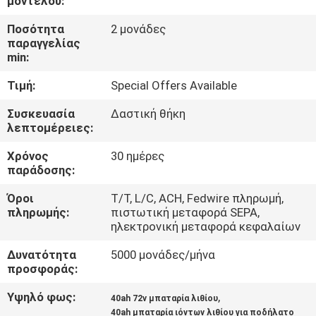
μοντέλου:
Ποσότητα
2 μονάδες
ΠΟΙΟΤΙΚΌΣ
παραγγελίας
ΈΛΕΓΧΟΣ
min:
Τιμή:
Special Offers Available
ΕΠΑΦΉ
Συσκευασία
Δαστική θήκη
λεπτομέρειες:
ΝΈΑ
Χρόνος
30 ημέρες
παράδοσης:
SITEMAP
Όροι
Τ/Τ, L/C, ACH, Fedwire πληρωμή,
πληρωμής:
πιστωτική μεταφορά SEPA,
ηλεκτρονική μεταφορά κεφαλαίων
ΠΟΛΙΤΙΚΉ
Δυνατότητα
5000 μονάδες/μήνα
ΑΠΟΡΡΉΤΟΥ
προσφοράς:
Υψηλό φως:
,
40ah 72v μπαταρία λιθίου
40ah μπαταρία ιόντων λιθίου για ποδήλατο