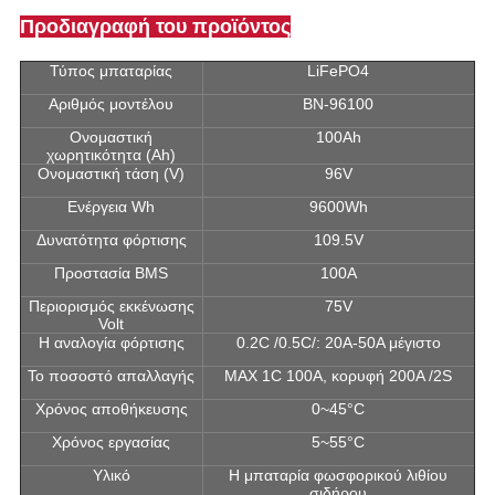
Προδιαγραφή του προϊόντος
Τύπος μπαταρίας
LiFePO4
Αριθμός μοντέλου
BN-96100
Ονομαστική
100Ah
χωρητικότητα (Ah)
Ονομαστική τάση (V)
96V
Ενέργεια Wh
9600Wh
Δυνατότητα φόρτισης
109.5V
Προστασία BMS
100A
Περιορισμός εκκένωσης
75V
Volt
Η αναλογία φόρτισης
0.2C /0.5C/: 20A-50A μέγιστο
Το ποσοστό απαλλαγής
MAX 1C 100A, κορυφή 200A /2S
Χρόνος αποθήκευσης
0~45°C
Χρόνος εργασίας
5~55°C
Υλικό
Η μπαταρία φωσφορικού λιθίου
σιδήρου