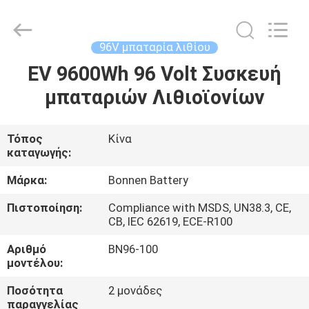
Hunan
Bonnen
Battery
Technology
Co.,
96V μπαταρία λιθίου
Ltd..
All
Rights
EV 9600Wh 96 Volt Συσκευή
ΑΡΧΙΚΉ
Reserved.
μπαταριών Λιθιοϊονίων
ΣΕΛΊΔΑ
ΠΡΟΪΌΝΤΑ
Τόπος
Κίνα
καταγωγής:
ΣΧΕΤΙΚΆ
Μάρκα:
Bonnen Battery
ΜΕ
Πιστοποίηση:
Compliance with MSDS, UN38.3, CE,
CB, IEC 62619, ECE-R100
ΕΜΆΣ
Αριθμό
BN96-100
μοντέλου:
ΓΎΡΟΣ
Ποσότητα
2 μονάδες
ΕΡΓΟΣΤΑΣΊΩΝ
παραγγελίας