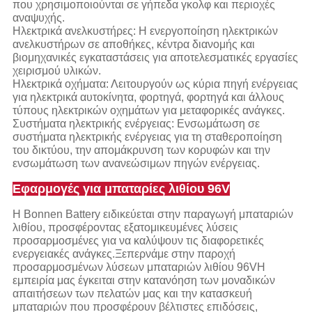
που χρησιμοποιούνται σε γήπεδα γκολφ και περιοχές
αναψυχής.
Ηλεκτρικά ανελκυστήρες: Η ενεργοποίηση ηλεκτρικών
ανελκυστήρων σε αποθήκες, κέντρα διανομής και
βιομηχανικές εγκαταστάσεις για αποτελεσματικές εργασίες
χειρισμού υλικών.
Ηλεκτρικά οχήματα: Λειτουργούν ως κύρια πηγή ενέργειας
για ηλεκτρικά αυτοκίνητα, φορτηγά, φορτηγά και άλλους
τύπους ηλεκτρικών οχημάτων για μεταφορικές ανάγκες.
Συστήματα ηλεκτρικής ενέργειας: Ενσωμάτωση σε
συστήματα ηλεκτρικής ενέργειας για τη σταθεροποίηση
του δικτύου, την απομάκρυνση των κορυφών και την
ενσωμάτωση των ανανεώσιμων πηγών ενέργειας.
Εφαρμογές για μπαταρίες λιθίου 96V
Η Bonnen Battery ειδικεύεται στην παραγωγή μπαταριών
λιθίου, προσφέροντας εξατομικευμένες λύσεις
προσαρμοσμένες για να καλύψουν τις διαφορετικές
ενεργειακές ανάγκες.Ξεπερνάμε στην παροχή
προσαρμοσμένων λύσεων μπαταριών λιθίου 96VΗ
εμπειρία μας έγκειται στην κατανόηση των μοναδικών
απαιτήσεων των πελατών μας και την κατασκευή
μπαταριών που προσφέρουν βέλτιστες επιδόσεις,