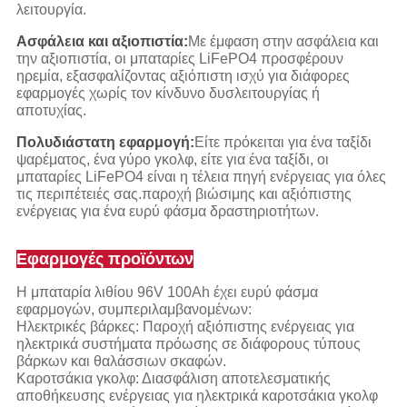
λειτουργία.
Ασφάλεια και αξιοπιστία:
Με έμφαση στην ασφάλεια και
την αξιοπιστία, οι μπαταρίες LiFePO4 προσφέρουν
ηρεμία, εξασφαλίζοντας αξιόπιστη ισχύ για διάφορες
εφαρμογές χωρίς τον κίνδυνο δυσλειτουργίας ή
αποτυχίας.
Πολυδιάστατη εφαρμογή:
Είτε πρόκειται για ένα ταξίδι
ψαρέματος, ένα γύρο γκολφ, είτε για ένα ταξίδι, οι
μπαταρίες LiFePO4 είναι η τέλεια πηγή ενέργειας για όλες
τις περιπέτειές σας.παροχή βιώσιμης και αξιόπιστης
ενέργειας για ένα ευρύ φάσμα δραστηριοτήτων.
Εφαρμογές προϊόντων
Η μπαταρία λιθίου 96V 100Ah έχει ευρύ φάσμα
εφαρμογών, συμπεριλαμβανομένων:
Ηλεκτρικές βάρκες: Παροχή αξιόπιστης ενέργειας για
ηλεκτρικά συστήματα πρόωσης σε διάφορους τύπους
βάρκων και θαλάσσιων σκαφών.
Καροτσάκια γκολφ: Διασφάλιση αποτελεσματικής
αποθήκευσης ενέργειας για ηλεκτρικά καροτσάκια γκολφ