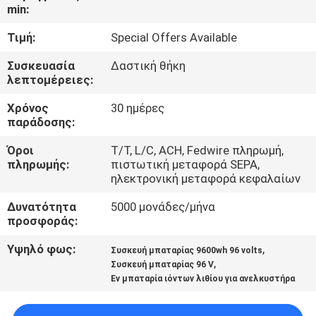
min:
ΠΟΙΟΤΙΚΌΣ
Τιμή:
Special Offers Available
ΈΛΕΓΧΟΣ
Συσκευασία
Δαστική θήκη
λεπτομέρειες:
ΕΠΑΦΉ
Χρόνος
30 ημέρες
παράδοσης:
ΝΈΑ
Όροι
Τ/Τ, L/C, ACH, Fedwire πληρωμή,
πληρωμής:
πιστωτική μεταφορά SEPA,
ηλεκτρονική μεταφορά κεφαλαίων
SITEMAP
Δυνατότητα
5000 μονάδες/μήνα
προσφοράς:
ΠΟΛΙΤΙΚΉ
Υψηλό φως:
,
Συσκευή μπαταρίας 9600wh 96 volts
ΑΠΟΡΡΉΤΟΥ
,
Συσκευή μπαταρίας 96 V
Ev μπαταρία ιόντων λιθίου για ανελκυστήρα