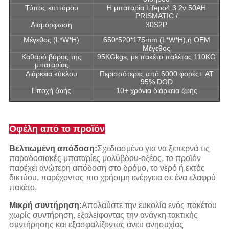
Τύπος κυττάρου
Η μπαταρία Lifepo4 3.2v 50AH
PRISMATIC /
Διαμόρφωση
30S2P
Μέγεθος (L*W*H)
650*520*175mm (L*W*H),ή OEM
Μέγεθος
Καθαρό βάρος της
95KGkgs, με πακέτο παλέτας 110KG
μπαταρίας
Διάρκεια κύκλου
Περισσότερες από 6000 φορές+ AT
95% DOD
Εποχή ζωής
10+ χρόνια διάρκεια ζωής
Οφέλη από το προϊόν
Βελτιωμένη απόδοση:
Σχεδιασμένο για να ξεπερνά τις
παραδοσιακές μπαταρίες μολύβδου-οξέος, το προϊόν
παρέχει ανώτερη απόδοση στο δρόμο, το νερό ή εκτός
δικτύου, παρέχοντας πιο χρήσιμη ενέργεια σε ένα ελαφρύ
πακέτο.
Μικρή συντήρηση:
Απολαύστε την ευκολία ενός πακέτου
χωρίς συντήρηση, εξαλείφοντας την ανάγκη τακτικής
συντήρησης και εξασφαλίζοντας άνευ ανησυχίας