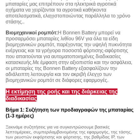
μπαταρίες μας επιτρέπουν στα ηλεκτρικά αγροτικά
οχήματα να χειρίζονται τα αγροτικά καθήκοντα
αποτελεσματικά, ελαχιστοποιώντας παράλληλα το χρόνο
στάσης..
Βιομηχανικοί ρομπότ:
Η Bonnen Battery μπορεί να
προσαρμόσει μπαταρίες λιθίου 96V για όλα τα είδη
βιομηχανικών ρομπότ, παρέχοντας την υψηλή πυκνότητα
ενέργειας και τα γρήγορα ποσοστά φόρτισης-αφόρτισης
που απαιτούνται για αυτοματοποιημένες διαδικασίες
κατασκευής.Με έμφαση στην αξιοπιστία και την ασφάλεια,
οι μπαταρίες της Bonnen Battery εξασφαλίζουν την
αδιάλειπτη λειτουργία και τον ακριβή έλεγχο των
βιομηχανικών ρομπότ σε διάφορες εφαρμογές.
Η εκτίμηση της ροής και της διάρκειας της
διαδικασίας
Βήμα 1: Συζήτηση των προδιαγραφών της μπαταρίας
(1-3 ημέρες)
Ξεκινάμε συζητήσεις για να συγκεντρώσουμε βασικές
λεπτομέρειες, συμπεριλαμβανομένης της εφαρμογής, της τάσης,
των ρευστών εκφόρτισης και φόρτισης, της βαθμίδας IP, των