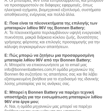
Α: Οι μπαταρίες 96V είναι ευπροσάρμοστες και μπορούν
να προσαρμοστούν σε διάφορες εφαρμογές, όπως
ηλεκτρικά οχήματα, βιομηχανικό εξοπλισμό, συστήματα
αποθήκευσης ενέργειας και πολλά άλλα.
Ε: Ποια είναι τα πλεονεκτήματα της επιλογής των
μπαταριών λιθίου 96V της Bonnen Battery;
Α: Τα πλεονεκτήματα περιλαμβάνουν υψηλή ενεργειακή
πυκνότητα, μακρά διάρκεια κύκλου ζωής, δυνατότητες
γρήγορης φόρτισης και επιλογές προσαρμογής για την
κάλυψη συγκεκριμένων απαιτήσεων.
Ε: Πώς μπορώ να ζητήσω μια προσαρμοσμένη
μπαταρία λιθίου 96V από την Bonnen Battery;
Α: Μπορείτε να επικοινωνήσετε με το email μας
info@bonnenbatteries.com,Η ομάδα μηχανικών της
Bonnen θα συζητήσει τις απαιτήσεις σας και θα λάβει
εξατομικευμένη βοήθεια για το σχεδιασμό της ιδανικής
λύσης μπαταρίας για τις ανάγκες σας.
Ε: Μπορεί η Bonnen Battery να παρέχει τεχνική
υποστήριξη για την ενσωμάτωση μπαταριών λιθίου
96V στα έργα μου;
Α: Ναι, η ομάδα μηχανικών μας μπορεί να παρέχει