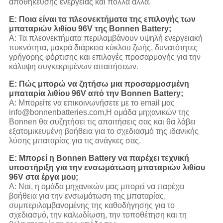
αποθήκευσης ενέργειας και πολλά άλλα.
Ε: Ποια είναι τα πλεονεκτήματα της επιλογής των
μπαταριών λιθίου 96V της Bonnen Battery;
Α: Τα πλεονεκτήματα περιλαμβάνουν υψηλή ενεργειακή
πυκνότητα, μακρά διάρκεια κύκλου ζωής, δυνατότητες
γρήγορης φόρτισης και επιλογές προσαρμογής για την
κάλυψη συγκεκριμένων απαιτήσεων.
Ε: Πώς μπορώ να ζητήσω μια προσαρμοσμένη
μπαταρία λιθίου 96V από την Bonnen Battery;
Α: Μπορείτε να επικοινωνήσετε με το email μας
info@bonnenbatteries.com,Η ομάδα μηχανικών της
Bonnen θα συζητήσει τις απαιτήσεις σας και θα λάβει
εξατομικευμένη βοήθεια για το σχεδιασμό της ιδανικής
λύσης μπαταρίας για τις ανάγκες σας.
Ε: Μπορεί η Bonnen Battery να παρέχει τεχνική
υποστήριξη για την ενσωμάτωση μπαταριών λιθίου
96V στα έργα μου;
Α: Ναι, η ομάδα μηχανικών μας μπορεί να παρέχει
βοήθεια για την ενσωμάτωση της μπαταρίας,
συμπεριλαμβανομένης της καθοδήγησης για το
σχεδιασμό, την καλωδίωση, την τοποθέτηση και τη