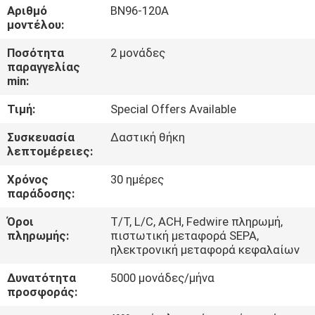
Αριθμό
BN96-120Α
μοντέλου:
ΠΟΙΟΤΙΚΌΣ
Ποσότητα
2 μονάδες
ΈΛΕΓΧΟΣ
παραγγελίας
min:
ΕΠΑΦΉ
Τιμή:
Special Offers Available
Συσκευασία
Δαστική θήκη
ΝΈΑ
λεπτομέρειες:
Χρόνος
30 ημέρες
SITEMAP
παράδοσης:
Όροι
Τ/Τ, L/C, ACH, Fedwire πληρωμή,
ΠΟΛΙΤΙΚΉ
πληρωμής:
πιστωτική μεταφορά SEPA,
ηλεκτρονική μεταφορά κεφαλαίων
ΑΠΟΡΡΉΤΟΥ
Δυνατότητα
5000 μονάδες/μήνα
προσφοράς: