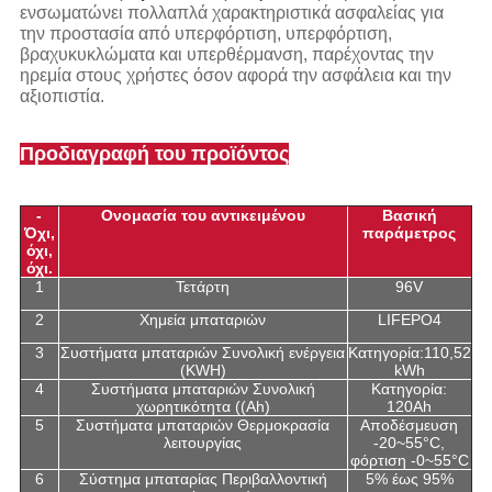
ενσωματώνει πολλαπλά χαρακτηριστικά ασφαλείας για
την προστασία από υπερφόρτιση, υπερφόρτιση,
βραχυκυκλώματα και υπερθέρμανση, παρέχοντας την
ηρεμία στους χρήστες όσον αφορά την ασφάλεια και την
αξιοπιστία.
Προδιαγραφή του προϊόντος
-
Ονομασία του αντικειμένου
Βασική
Όχι,
παράμετρος
όχι,
όχι.
1
Τετάρτη
96V
2
Χημεία μπαταριών
LIFEPO4
3
Συστήματα μπαταριών Συνολική ενέργεια
Κατηγορία:110,52
(KWH)
kWh
4
Συστήματα μπαταριών Συνολική
Κατηγορία:
χωρητικότητα ((Ah)
120Ah
5
Συστήματα μπαταριών Θερμοκρασία
Αποδέσμευση
λειτουργίας
-20~55°C,
φόρτιση -0~55°C
6
Σύστημα μπαταρίας Περιβαλλοντική
5% έως 95%