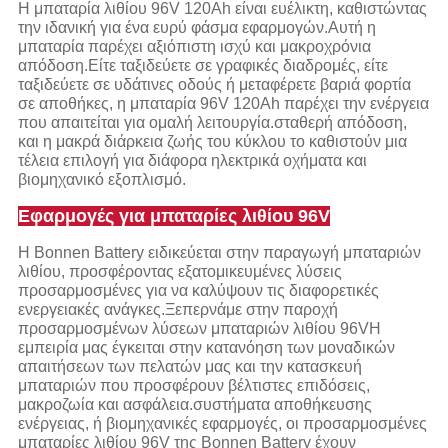
Η μπαταρία λιθίου 96V 120Ah είναι ευέλικτη, καθιστώντας
την ιδανική για ένα ευρύ φάσμα εφαρμογών.Αυτή η
μπαταρία παρέχει αξιόπιστη ισχύ και μακροχρόνια
απόδοση.Είτε ταξιδεύετε σε γραφικές διαδρομές, είτε
ταξιδεύετε σε υδάτινες οδούς ή μεταφέρετε βαριά φορτία
σε αποθήκες, η μπαταρία 96V 120Ah παρέχει την ενέργεια
που απαιτείται για ομαλή λειτουργία.σταθερή απόδοση,
και η μακρά διάρκεια ζωής του κύκλου το καθιστούν μια
τέλεια επιλογή για διάφορα ηλεκτρικά οχήματα και
βιομηχανικό εξοπλισμό.
Εφαρμογές για μπαταρίες λιθίου 96V
Η Bonnen Battery ειδικεύεται στην παραγωγή μπαταριών
λιθίου, προσφέροντας εξατομικευμένες λύσεις
προσαρμοσμένες για να καλύψουν τις διαφορετικές
ενεργειακές ανάγκες.Ξεπερνάμε στην παροχή
προσαρμοσμένων λύσεων μπαταριών λιθίου 96VΗ
εμπειρία μας έγκειται στην κατανόηση των μοναδικών
απαιτήσεων των πελατών μας και την κατασκευή
μπαταριών που προσφέρουν βέλτιστες επιδόσεις,
μακροζωία και ασφάλεια.συστήματα αποθήκευσης
ενέργειας, ή βιομηχανικές εφαρμογές, οι προσαρμοσμένες
μπαταρίες λιθίου 96V της Bonnen Battery έχουν