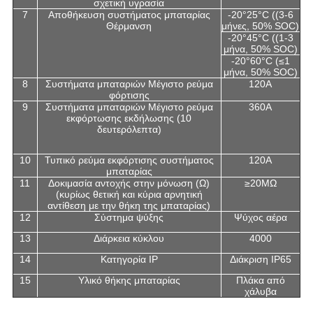
σχετική υγρασία
7
Αποθήκευση συστήματος μπαταρίας
-20°25°C ((3-6
Θέρμανση
μήνες, 50% SOC)
-20°45°C ((1-3
μήνα, 50% SOC)
-20°60°C (≤1
μήνα, 50% SOC)
8
Συστήματα μπαταριών Μέγιστο ρεύμα
120Α
φόρτισης
9
Συστήματα μπαταριών Μέγιστο ρεύμα
360A
εκφόρτωσης εκδήλωσης (10
δευτερόλεπτα)
10
Τυπικό ρεύμα εκφόρτισης συστήματος
120Α
μπαταρίας
11
Δοκιμασία αντοχής στην μόνωση (Ω)
≥20MΩ
(κυρίως θετική και κύρια αρνητική
αντίθεση με την θήκη της μπαταρίας)
12
Σύστημα ψύξης
Ψύχος αέρα
13
Διάρκεια κύκλου
4000
14
Κατηγορία IP
Διάκριση IP65
15
Υλικό θήκης μπαταρίας
Πλάκα από
χάλυβα