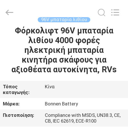
Hunan
Bonnen
Battery
Technology
Co.,
96V μπαταρία λιθίου
Ltd..
All
Rights
Φόρκολιφτ 96V μπαταρία
ΑΡΧΙΚΉ
Reserved.
λιθίου 4000 φορές
ΣΕΛΊΔΑ
ηλεκτρική μπαταρία
ΠΡΟΪΌΝΤΑ
κινητήρα σκάφους για
αξιοθέατα αυτοκίνητα, RVs
ΣΧΕΤΙΚΆ
ΜΕ
Τόπος
Κίνα
καταγωγής:
ΕΜΆΣ
Μάρκα:
Bonnen Battery
ΓΎΡΟΣ
Πιστοποίηση:
Compliance with MSDS, UN38.3, CE,
CB, IEC 62619, ECE-R100
ΕΡΓΟΣΤΑΣΊΩΝ