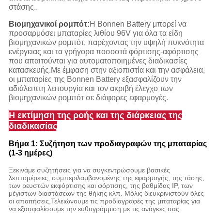
στάσης..
Βιομηχανικοί ρομπότ:
Η Bonnen Battery μπορεί να
προσαρμόσει μπαταρίες λιθίου 96V για όλα τα είδη
βιομηχανικών ρομπότ, παρέχοντας την υψηλή πυκνότητα
ενέργειας και τα γρήγορα ποσοστά φόρτισης-αφόρτισης
που απαιτούνται για αυτοματοποιημένες διαδικασίες
κατασκευής.Με έμφαση στην αξιοπιστία και την ασφάλεια,
οι μπαταρίες της Bonnen Battery εξασφαλίζουν την
αδιάλειπτη λειτουργία και τον ακριβή έλεγχο των
βιομηχανικών ρομπότ σε διάφορες εφαρμογές.
Η εκτίμηση της ροής και της διάρκειας της
διαδικασίας
Βήμα 1: Συζήτηση των προδιαγραφών της μπαταρίας
(1-3 ημέρες)
Ξεκινάμε συζητήσεις για να συγκεντρώσουμε βασικές
λεπτομέρειες, συμπεριλαμβανομένης της εφαρμογής, της τάσης,
των ρευστών εκφόρτισης και φόρτισης, της βαθμίδας IP, των
μέγιστων διαστάσεων της θήκης κλπ. Μόλις διευκρινιστούν όλες
οι απαιτήσεις,Τελειώνουμε τις προδιαγραφές της μπαταρίας για
να εξασφαλίσουμε την ευθυγράμμιση με τις ανάγκες σας.