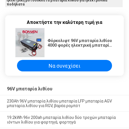
ηλεκτρική μοτοσυκλέτα μπαταρία λιθίου για ηλεκτρονικά
ποδήλατα
Αποκτήστε την καλύτερη τιμή για
Φόρκολιφτ 96V μπαταρία λιθίου
4000 φορές ηλεκτρική μπαταρία
κινητήρα σκάφους για αξιοθέατα
αυτοκίνητα, RVs
Να συνεχίσει
96V μπαταρία λιθίου
230Ah 96V μπαταρία λιθίου μπαταρία LFP μπαταρία AGV
μπαταρία λιθίου για RGV, βαρέα ρομπότ
19.2kWh 96v 200ah μπαταρία λιθίου δύο τροχών μπαταρία
ιόντων λιθίου για φορτηγά, φορτηγά