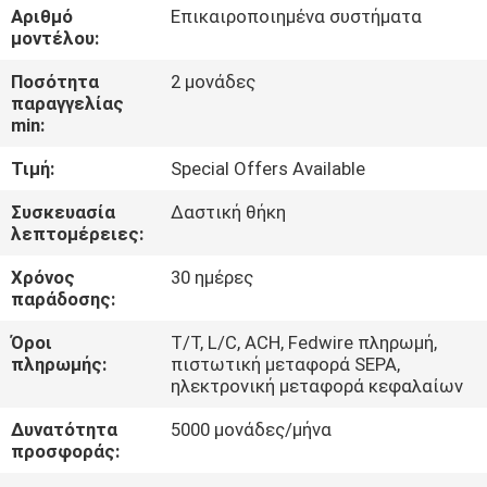
Αριθμό
Επικαιροποιημένα συστήματα
μοντέλου:
ΠΟΙΟΤΙΚΌΣ
Ποσότητα
2 μονάδες
ΈΛΕΓΧΟΣ
παραγγελίας
min:
ΕΠΑΦΉ
Τιμή:
Special Offers Available
Συσκευασία
Δαστική θήκη
ΝΈΑ
λεπτομέρειες:
Χρόνος
30 ημέρες
SITEMAP
παράδοσης:
Όροι
Τ/Τ, L/C, ACH, Fedwire πληρωμή,
ΠΟΛΙΤΙΚΉ
πληρωμής:
πιστωτική μεταφορά SEPA,
ηλεκτρονική μεταφορά κεφαλαίων
ΑΠΟΡΡΉΤΟΥ
Δυνατότητα
5000 μονάδες/μήνα
προσφοράς: