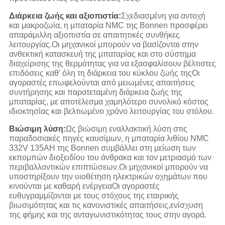
Διάρκεια ζωής και αξιοπιστία:
Σχεδιασμένη για αντοχή
και μακροζωία, η μπαταρία NMC της Bonnen προσφέρει
απαράμιλλη αξιοπιστία σε απαιτητικές συνθήκες
λειτουργίας.Οι μηχανικοί μπορούν να βασίζονται στην
ανθεκτική κατασκευή της μπαταρίας και στο σύστημα
διαχείρισης της θερμότητας για να εξασφαλίσουν βέλτιστες
επιδόσεις καθ' όλη τη διάρκεια του κύκλου ζωής τηςΟι
αγοραστές επωφελούνται από μειωμένες απαιτήσεις
συντήρησης και παρατεταμένη διάρκεια ζωής της
μπαταρίας, με αποτέλεσμα χαμηλότερο συνολικό κόστος
ιδιοκτησίας και βελτιωμένο χρόνο λειτουργίας του στόλου.
Βιώσιμη λύση:
Ως βιώσιμη εναλλακτική λύση στις
παραδοσιακές πηγές καυσίμων, η μπαταρία λιθίου NMC
332V 135AH της Bonnen συμβάλλει στη μείωση των
εκπομπών διοξειδίου του άνθρακα και τον μετριασμό των
περιβαλλοντικών επιπτώσεων.Οι μηχανικοί μπορούν να
υποστηρίξουν την υιοθέτηση ηλεκτρικών οχημάτων που
κινούνται με καθαρή ενέργειαΟι αγοραστές
ευθυγραμμίζονται με τους στόχους της εταιρικής
βιωσιμότητας και τις κανονιστικές απαιτήσεις,ενίσχυση
της φήμης και της ανταγωνιστικότητας τους στην αγορά.