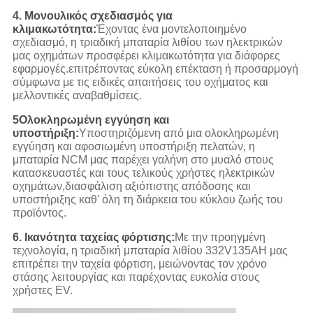
4. Μονουλικός σχεδιασμός για
κλιμακωτότητα:
Έχοντας ένα μοντελοποιημένο
σχεδιασμό, η τριαδική μπαταρία λιθίου των ηλεκτρικών
μας οχημάτων προσφέρει κλιμακωτότητα για διάφορες
εφαρμογές.επιτρέποντας εύκολη επέκταση ή προσαρμογή
σύμφωνα με τις ειδικές απαιτήσεις του οχήματος και
μελλοντικές αναβαθμίσεις.
5Ολοκληρωμένη εγγύηση και
υποστήριξη:
Υποστηριζόμενη από μια ολοκληρωμένη
εγγύηση και αφοσιωμένη υποστήριξη πελατών, η
μπαταρία NCM μας παρέχει γαλήνη στο μυαλό στους
κατασκευαστές και τους τελικούς χρήστες ηλεκτρικών
οχημάτων,διασφάλιση αξιόπιστης απόδοσης και
υποστήριξης καθ' όλη τη διάρκεια του κύκλου ζωής του
προϊόντος.
6. Ικανότητα ταχείας φόρτισης:
Με την προηγμένη
τεχνολογία, η τριαδική μπαταρία λιθίου 332V135AH μας
επιτρέπει την ταχεία φόρτιση, μειώνοντας τον χρόνο
στάσης λειτουργίας και παρέχοντας ευκολία στους
χρήστες EV.