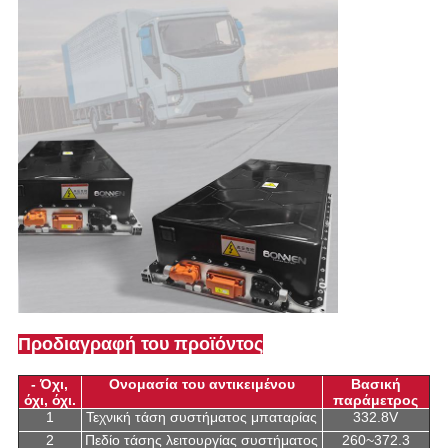
Προδιαγραφή του προϊόντος
- Όχι,
Ονομασία του αντικειμένου
Βασική
όχι, όχι.
παράμετρος
1
Τεχνική τάση συστήματος μπαταρίας
332.8V
2
Πεδίο τάσης λειτουργίας συστήματος
260~372.3