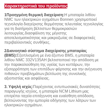
Χαρακτηριστικά του προϊόντος
1Προηγμένη θερμική διαχείριση:
Η μπαταρία λιθίου
NMC των ηλεκτρικών οχημάτων Bonnen χρησιμοποιεί
τεχνολογία διαχείρισης θερμότητας τελευταίας τεχνολογίας
για τη διατήρηση βέλτιστων θερμοκρασιών
λειτουργίας.διασφάλιση της μέγιστης
αποτελεσματικότητας και μακροζωίας σε διαφορετικές
περιβαλλοντικές συνθήκες.
2Διανοητικό σύστημα διαχείρισης μπαταρίας
(BMS):
Εξοπλισμένη με ένα έξυπνο BMS, η μπαταρία
λιθίου NMC 332V135AH βελτιστοποιεί την απόδοση με
την παρακολούθηση της υγείας των κυττάρων, την
εξισορρόπηση των επιπέδων φόρτισης και την ανίχνευση
πιθανών προβλημάτων,βελτίωση της συνολικής
αξιοπιστίας και ασφάλειας.
3. Υψηλή ισχύς:
Παρέχοντας εντυπωσιακές δυνατότητες
παραγωγής ισχύος, η μπαταρία NCM Lithium μας
επιτρέπει ταχεία επιτάχυνση και ευαίσθητη απόδοση,
βελτιώνοντας την εμπειρία οδήγησης των λάτρων των
ηλεκτρικών οχημάτων.