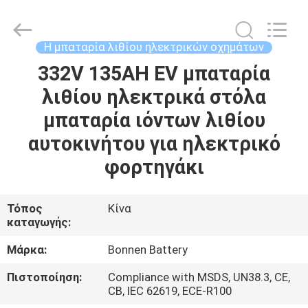
Hunan
Bonnen
Battery
Technology
Co.,
Η μπαταρία λιθίου ηλεκτρικών οχημάτων
Ltd..
All
Rights
332V 135AH EV μπαταρία
ΑΡΧΙΚΉ
Reserved.
λιθίου ηλεκτρικά στόλα
ΣΕΛΊΔΑ
μπαταρία ιόντων λιθίου
ΠΡΟΪΌΝΤΑ
αυτοκινήτου για ηλεκτρικό
φορτηγάκι
ΣΧΕΤΙΚΆ
ΜΕ
Τόπος
Κίνα
καταγωγής:
ΕΜΆΣ
Μάρκα:
Bonnen Battery
ΓΎΡΟΣ
Πιστοποίηση:
Compliance with MSDS, UN38.3, CE,
CB, IEC 62619, ECE-R100
ΕΡΓΟΣΤΑΣΊΩΝ