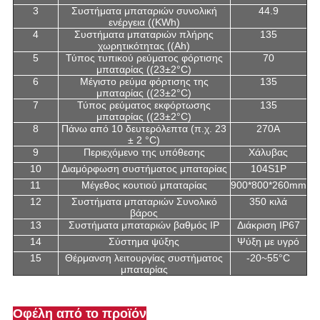
3
Συστήματα μπαταριών συνολική
44.9
ενέργεια ((KWh)
4
Συστήματα μπαταριών πλήρης
135
χωρητικότητας ((Ah)
5
Τύπος τυπικού ρεύματος φόρτισης
70
μπαταρίας ((23±2°C)
6
Μέγιστο ρεύμα φόρτισης της
135
μπαταρίας ((23±2°C)
7
Τύπος ρεύματος εκφόρτωσης
135
μπαταρίας ((23±2°C)
8
Πάνω από 10 δευτερόλεπτα (π.χ. 23
270A
± 2 °C)
9
Περιεχόμενο της υπόθεσης
Χάλυβας
10
Διαμόρφωση συστήματος μπαταρίας
104S1P
11
Μέγεθος κουτιού μπαταρίας
900*800*260mm
12
Συστήματα μπαταριών Συνολικό
350 κιλά
βάρος
13
Συστήματα μπαταριών βαθμός IP
Διάκριση IP67
14
Σύστημα ψύξης
Ψύξη με υγρό
15
Θέρμανση λειτουργίας συστήματος
-20~55°C
μπαταρίας
Οφέλη από το προϊόν