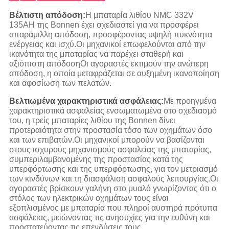
Βέλτιστη απόδοση:
Η μπαταρία λιθίου NMC 332V
135AH της Bonnen έχει σχεδιαστεί για να προσφέρει
απαράμιλλη απόδοση, προσφέροντας υψηλή πυκνότητα
ενέργειας και ισχύ.Οι μηχανικοί επωφελούνται από την
ικανότητα της μπαταρίας να παρέχει σταθερή και
αξιόπιστη απόδοσηΟι αγοραστές εκτιμούν την ανώτερη
απόδοση, η οποία μεταφράζεται σε αυξημένη ικανοποίηση
και αφοσίωση των πελατών.
Βελτιωμένα χαρακτηριστικά ασφάλειας:
Με προηγμένα
χαρακτηριστικά ασφαλείας ενσωματωμένα στο σχεδιασμό
του, η τρείς μπαταρίες λιθίου της Bonnen δίνει
προτεραιότητα στην προστασία τόσο των οχημάτων όσο
και των επιβατών.Οι μηχανικοί μπορούν να βασίζονται
στους ισχυρούς μηχανισμούς ασφαλείας της μπαταρίας,
συμπεριλαμβανομένης της προστασίας κατά της
υπερφόρτωσης και της υπερφόρτωσης, για τον μετριασμό
των κινδύνων και τη διασφάλιση ασφαλούς λειτουργίας.Οι
αγοραστές βρίσκουν γαλήνη στο μυαλό γνωρίζοντας ότι ο
στόλος των ηλεκτρικών οχημάτων τους είναι
εξοπλισμένος με μπαταρία που πληροί αυστηρά πρότυπα
ασφάλειας, μειώνοντας τις ανησυχίες για την ευθύνη και
προστατεύοντας τις επενδύσεις τους.