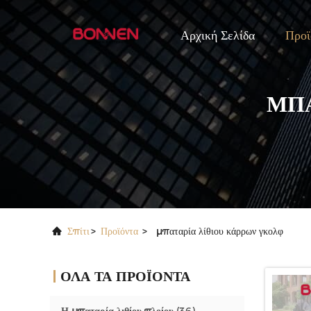
Αρχική Σελίδα
Προϊ
ΜΠΑ
Σπίτι
>
Προϊόντα
>
μπαταρία λίθιου κάρρων γκολφ
ΟΛΑ ΤΑ ΠΡΟΪΌΝΤΑ