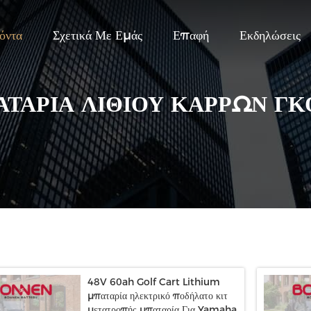
όντα
Σχετικά Με Εμάς
Επαφή
Εκδηλώσεις
ΤΑΡΊΑ ΛΊΘΙΟΥ ΚΆΡΡΩΝ Γ
48V 60ah Golf Cart Lithium
μπαταρία ηλεκτρικό ποδήλατο κιτ
μετατροπής μπαταρία Για Yamaha