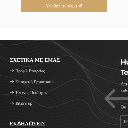
Υποβάλετε τώρα
ΣΧΕΤΙΚΆ ΜΕ ΕΜΆΣ
H
Προφίλ Εταιρείας
Te
Επισκεψή Εργοστασίου
Από
καθ
Έλεγχος Ποιότητας
Sitemap
Θα 
ΕΚΔΗΛΏΣΕΙΣ