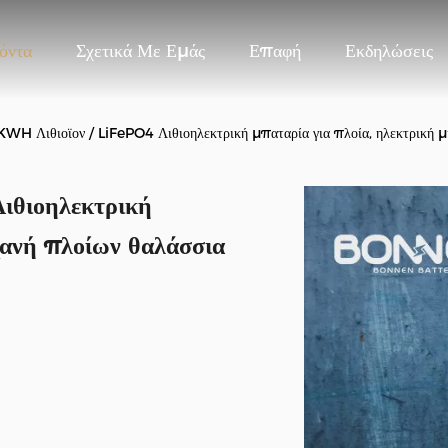
όντα
Σχετικά Με Εμάς
Επαφή
Εκδηλώσεις
H Λιθιοϊον / LiFePO4 Λιθιοηλεκτρική μπαταρία για πλοία, ηλεκτρική μ
ιθιοηλεκτρική
χανή πλοίων θαλάσσια