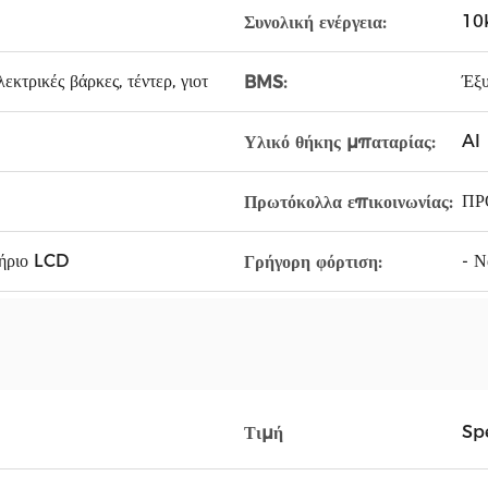
10
Συνολική ενέργεια:
κτρικές βάρκες, τέντερ, γιοτ
Έξ
BMS:
Al
Υλικό θήκης μπαταρίας:
ΠΡ
Πρωτόκολλα επικοινωνίας:
τήριο LCD
- Να
Γρήγορη φόρτιση:
Spe
Τιμή