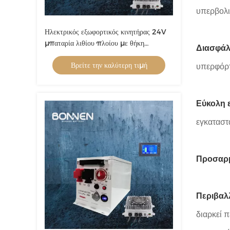
υπερβολι
Ηλεκτρικός εξωφορτικός κινητήρας 24V
μπαταρία λιθίου πλοίου με θήκη
Διασφάλ
μπαταρίας AL και κύτταρο LiFePo4
Βρείτε την καλύτερη τιμή
υπερφόρτ
Εύκολη
εγκαταστ
Προσαρμ
Περιβαλλ
διαρκεί 