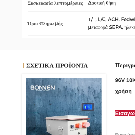
Δαστική θήκη
Συσκευασία λεπτομέρειες
Τ/Τ, L/C, ACH, Fedw
Όροι πληρωμής
μεταφορά SEPA, ηλεκτ
Περιγρ
ΣΧΕΤΙΚΑ ΠΡΟΪΟΝΤΑ
96V 10K
χρήση
Εισαγω