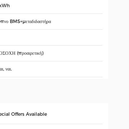
kWh
υπνο BMS+μεταδιδαστήρα
ΟΣΟΧΗ (προαιρετική)
ι, ναι.
cial Offers Available