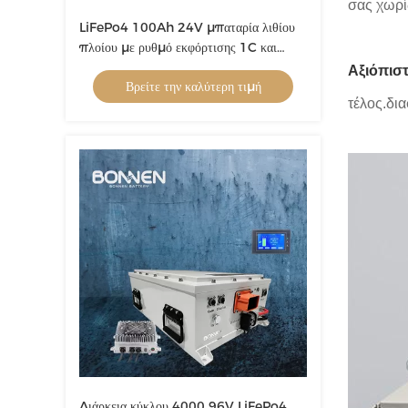
σας χωρί
LiFePo4 100Ah 24V μπαταρία λιθίου
πλοίου με ρυθμό εκφόρτισης 1C και
επιλογές προσαρμογής
Αξιόπισ
Βρείτε την καλύτερη τιμή
τέλος.δι
Διάρκεια κύκλου 4000 96V LiFePo4