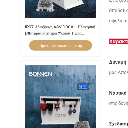
Ενισχύστ
αποδοτικ
υψηλή απ
IP67 Αδιάβροχη 48V 100AH Ηλεκτρική
μπαταρία κινητήρα πλοίου 1 ώρα
φόρτισης
Χαρακτη
Βρείτε την καλύτερη τιμή
Δύναμη 
μας.Απολ
Ναυτική
στις δονή
Σχεδιασ