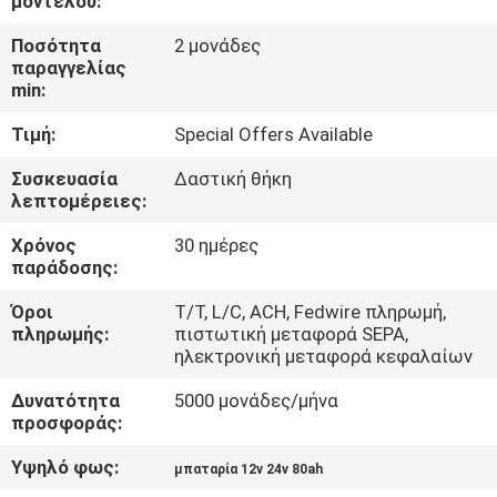
μοντέλου:
Ποσότητα
2 μονάδες
ΠΟΙΟΤΙΚΌΣ
παραγγελίας
ΈΛΕΓΧΟΣ
min:
Τιμή:
Special Offers Available
ΕΠΑΦΉ
Συσκευασία
Δαστική θήκη
λεπτομέρειες:
ΝΈΑ
Χρόνος
30 ημέρες
παράδοσης:
SITEMAP
Όροι
Τ/Τ, L/C, ACH, Fedwire πληρωμή,
πληρωμής:
πιστωτική μεταφορά SEPA,
ηλεκτρονική μεταφορά κεφαλαίων
ΠΟΛΙΤΙΚΉ
Δυνατότητα
5000 μονάδες/μήνα
ΑΠΟΡΡΉΤΟΥ
προσφοράς:
Υψηλό φως:
μπαταρία 12v 24v 80ah