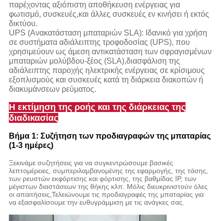
παρέχοντας αξιόπιστη αποθήκευση ενέργειας για
φωτισμό, συσκευές,και άλλες συσκευές εν κινήσει ή εκτός
δικτύου.
UPS (Ανακατάσταση μπαταριών SLA): Ιδανικό για χρήση
σε συστήματα αδιάλειπτης τροφοδοσίας (UPS), που
χρησιμεύουν ως άμεση αντικατάσταση των σφραγισμένων
μπαταριών μολύβδου-ξέος (SLA),διασφάλιση της
αδιάλειπτης παροχής ηλεκτρικής ενέργειας σε κρίσιμους
εξοπλισμούς και συσκευές κατά τη διάρκεια διακοπών ή
διακυμάνσεων ρεύματος.
Η εκτίμηση της ροής και της διάρκειας της
διαδικασίας
Βήμα 1: Συζήτηση των προδιαγραφών της μπαταρίας
(1-3 ημέρες)
Ξεκινάμε συζητήσεις για να συγκεντρώσουμε βασικές
λεπτομέρειες, συμπεριλαμβανομένης της εφαρμογής, της τάσης,
των ρευστών εκφόρτισης και φόρτισης, της βαθμίδας IP, των
μέγιστων διαστάσεων της θήκης κλπ. Μόλις διευκρινιστούν όλες
οι απαιτήσεις,Τελειώνουμε τις προδιαγραφές της μπαταρίας για
να εξασφαλίσουμε την ευθυγράμμιση με τις ανάγκες σας.