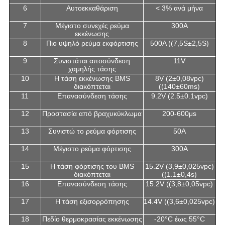
6
Αυτοεκκαθάριση
< 3% ανά μήνα
7
Μέγιστο συνεχές ρεύμα
300A
εκκένωσης
8
Πιο υψηλό ρεύμα εκφόρτισης
500A ((7,5S±2,5S)
9
Συνιστάται αποσύνδεση
11V
χαμηλής τάσης
10
Η τάση εκκένωσης BMS
8V (2±0,08vpc)
διακόπτεται
((140±60ms)
11
Επανασύνδεση τάσης
9.2V (2.5±0.1vpc)
12
Προστασία από βραχυκύκλωμα
200-600μs
13
Συνιστώ το ρεύμα φόρτισης
50Α
14
Μέγιστο ρεύμα φόρτισης
300A
15
Η τάση φόρτισης του BMS
15.2V (3,9±0,025vpc)
διακόπτεται
((1.1±0,4s)
16
Επανασύνδεση τάσης
15.2V ((3,8±0,05vpc)
17
Η τάση εξισορρόπησης
14.4V ((3,6±0,025vpc)
18
Πεδίο θερμοκρασίας εκκένωσης
-20°C έως 55°C