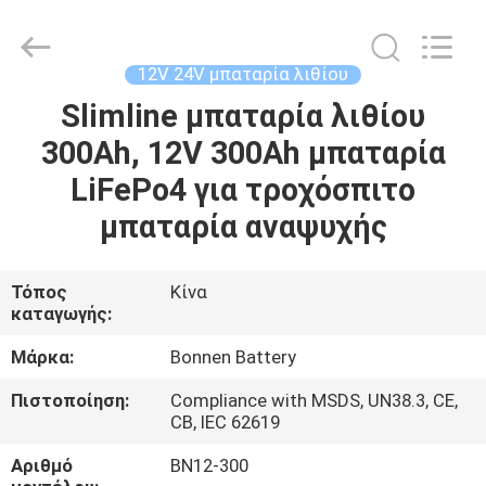
Hunan
Bonnen
Battery
Technology
Co.,
12V 24V μπαταρία λιθίου
Ltd..
All
Rights
Slimline μπαταρία λιθίου
ΑΡΧΙΚΉ
Reserved.
300Ah, 12V 300Ah μπαταρία
ΣΕΛΊΔΑ
LiFePo4 για τροχόσπιτο
ΠΡΟΪΌΝΤΑ
μπαταρία αναψυχής
ΣΧΕΤΙΚΆ
Τόπος
Κίνα
καταγωγής:
ΜΕ
ΕΜΆΣ
Μάρκα:
Bonnen Battery
Πιστοποίηση:
Compliance with MSDS, UN38.3, CE,
CB, IEC 62619
ΓΎΡΟΣ
ΕΡΓΟΣΤΑΣΊΩΝ
Αριθμό
BN12-300