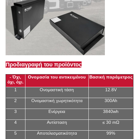
Προδιαγραφή του προϊόντος
- Όχι,
Ονομασία του αντικειμένου
Βασική παράμετρος
όχι, όχι.
1
Ονομαστική τάση
12.8V
2
Ονομαστική χωρητικότητα
300Ah
3
Ενέργεια
3840wh
4
Αντίσταση
≤ 30 mΩ
5
Αποτελεσματικότητα
99%