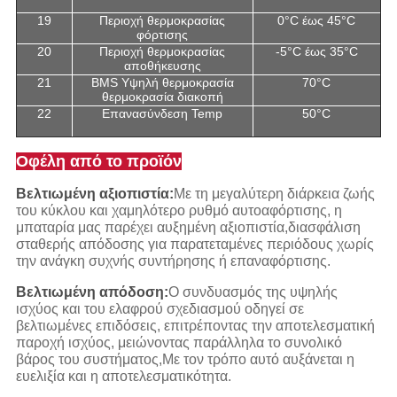
19
Περιοχή θερμοκρασίας
0°C έως 45°C
φόρτισης
20
Περιοχή θερμοκρασίας
-5°C έως 35°C
αποθήκευσης
21
BMS Υψηλή θερμοκρασία
70°C
θερμοκρασία διακοπή
22
Επανασύνδεση Temp
50°C
Οφέλη από το προϊόν
Βελτιωμένη αξιοπιστία:
Με τη μεγαλύτερη διάρκεια ζωής
του κύκλου και χαμηλότερο ρυθμό αυτοαφόρτισης, η
μπαταρία μας παρέχει αυξημένη αξιοπιστία,διασφάλιση
σταθερής απόδοσης για παρατεταμένες περιόδους χωρίς
την ανάγκη συχνής συντήρησης ή επαναφόρτισης.
Βελτιωμένη απόδοση:
Ο συνδυασμός της υψηλής
ισχύος και του ελαφρού σχεδιασμού οδηγεί σε
βελτιωμένες επιδόσεις, επιτρέποντας την αποτελεσματική
παροχή ισχύος, μειώνοντας παράλληλα το συνολικό
βάρος του συστήματος,Με τον τρόπο αυτό αυξάνεται η
ευελιξία και η αποτελεσματικότητα.