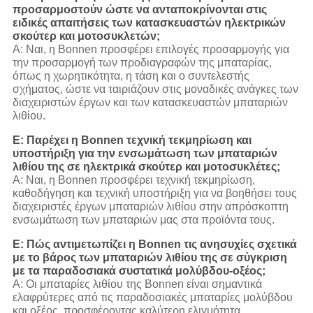
προσαρμοστούν ώστε να ανταποκρίνονται στις
ειδικές απαιτήσεις των κατασκευαστών ηλεκτρικών
σκούτερ και μοτοσυκλετών;
Α: Ναι, η Bonnen προσφέρει επιλογές προσαρμογής για
την προσαρμογή των προδιαγραφών της μπαταρίας,
όπως η χωρητικότητα, η τάση και ο συντελεστής
σχήματος, ώστε να ταιριάζουν στις μοναδικές ανάγκες των
διαχειριστών έργων και των κατασκευαστών μπαταριών
λιθίου.
Ε: Παρέχει η Bonnen τεχνική τεκμηρίωση και
υποστήριξη για την ενσωμάτωση των μπαταριών
λιθίου της σε ηλεκτρικά σκούτερ και μοτοσυκλέτες;
Α: Ναι, η Bonnen προσφέρει τεχνική τεκμηρίωση,
καθοδήγηση και τεχνική υποστήριξη για να βοηθήσει τους
διαχειριστές έργων μπαταριών λιθίου στην απρόσκοπτη
ενσωμάτωση των μπαταριών μας στα προϊόντα τους.
Ε: Πώς αντιμετωπίζει η Bonnen τις ανησυχίες σχετικά
με το βάρος των μπαταριών λιθίου της σε σύγκριση
με τα παραδοσιακά συστατικά μολύβδου-οξέος;
Α: Οι μπαταρίες λιθίου της Bonnen είναι σημαντικά
ελαφρύτερες από τις παραδοσιακές μπαταρίες μολύβδου
και οξέος, προσφέροντας καλύτερη ελιγμότητα,