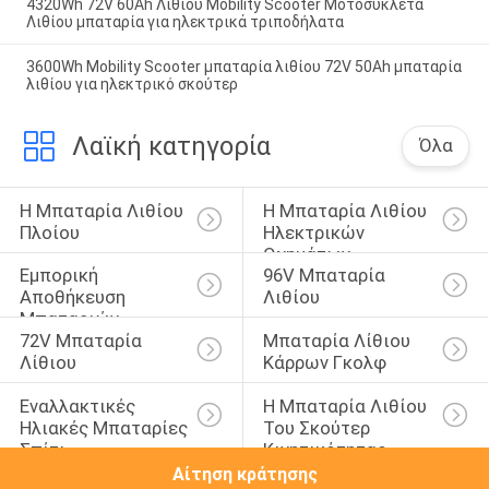
4320Wh 72V 60Ah Λιθίου Mobility Scooter Μοτοσυκλέτα
Λιθίου μπαταρία για ηλεκτρικά τριποδήλατα
3600Wh Mobility Scooter μπαταρία λιθίου 72V 50Ah μπαταρία
λιθίου για ηλεκτρικό σκούτερ
Λαϊκή κατηγορία
Όλα
Η Μπαταρία Λιθίου 
Η Μπαταρία Λιθίου 
Πλοίου
Ηλεκτρικών 
Οχημάτων
Εμπορική 
96V Μπαταρία 
Αποθήκευση 
Λιθίου
Μπαταριών
72V Μπαταρία 
Μπαταρία Λίθιου 
Λίθιου
Κάρρων Γκολφ
Εναλλακτικές 
Η Μπαταρία Λιθίου 
Ηλιακές Μπαταρίες 
Του Σκούτερ 
Σπίτι
Κινητικότητας
Αίτηση κράτησης