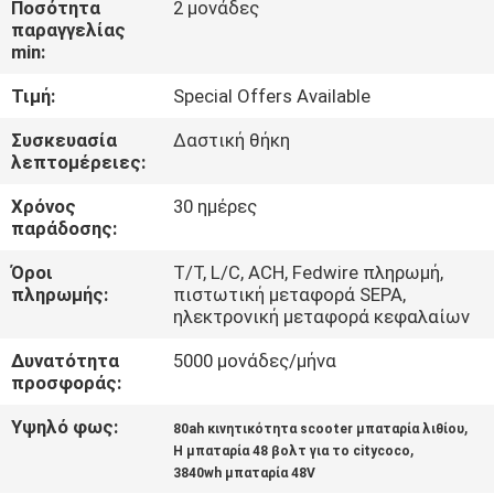
Ποσότητα
2 μονάδες
παραγγελίας
ΠΟΙΟΤΙΚΌΣ
min:
ΈΛΕΓΧΟΣ
Τιμή:
Special Offers Available
Συσκευασία
Δαστική θήκη
ΕΠΑΦΉ
λεπτομέρειες:
Χρόνος
30 ημέρες
ΝΈΑ
παράδοσης:
Όροι
Τ/Τ, L/C, ACH, Fedwire πληρωμή,
πληρωμής:
πιστωτική μεταφορά SEPA,
SITEMAP
ηλεκτρονική μεταφορά κεφαλαίων
Δυνατότητα
5000 μονάδες/μήνα
ΠΟΛΙΤΙΚΉ
προσφοράς:
ΑΠΟΡΡΉΤΟΥ
Υψηλό φως:
,
80ah κινητικότητα scooter μπαταρία λιθίου
,
Η μπαταρία 48 βολτ για το citycoco
3840wh μπαταρία 48V