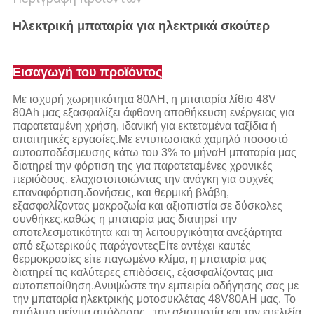
Ηλεκτρική μπαταρία για ηλεκτρικά σκούτερ
Εισαγωγή του προϊόντος
Με ισχυρή χωρητικότητα 80AH, η μπαταρία λίθιο 48V
80Ah μας εξασφαλίζει άφθονη αποθήκευση ενέργειας για
παρατεταμένη χρήση, ιδανική για εκτεταμένα ταξίδια ή
απαιτητικές εργασίες.Με εντυπωσιακά χαμηλό ποσοστό
αυτοαποδέσμευσης κάτω του 3% το μήναΗ μπαταρία μας
διατηρεί την φόρτιση της για παρατεταμένες χρονικές
περιόδους, ελαχιστοποιώντας την ανάγκη για συχνές
επαναφόρτιση.δονήσεις, και θερμική βλάβη,
εξασφαλίζοντας μακροζωία και αξιοπιστία σε δύσκολες
συνθήκες.καθώς η μπαταρία μας διατηρεί την
αποτελεσματικότητα και τη λειτουργικότητα ανεξάρτητα
από εξωτερικούς παράγοντεςΕίτε αντέχει καυτές
θερμοκρασίες είτε παγωμένο κλίμα, η μπαταρία μας
διατηρεί τις καλύτερες επιδόσεις, εξασφαλίζοντας μια
αυτοπεποίθηση.Ανυψώστε την εμπειρία οδήγησης σας με
την μπαταρία ηλεκτρικής μοτοσυκλέτας 48V80AH μας. Το
απόλυτο μείγμα απόδοσης., την αξιοπιστία και την ευελιξία