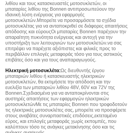
λιθίου και τους κατασκευαστές μοτοσυκλετών, οι
μπαταρίες λιθίου της Bonnen αντιπροσωπεύουν την
ιδανική λύση ενέργειας για εφαρμογές
μοτοσυκλετών.Μπορείτε να προσαρμόσετε τα σχέδια
μοτοσυκλέτας για να ανταποκριθεί σε διάφορες απαιτήσεις
απόδοσης και εύρουςΟι μπαταρίες Bonnen παρέχουν την
απαραίτητη πυκνότητα ενέργειας και αντοχή για την
υποστήριξη των λειτουργιών των μοτοσυκλετών.να σας
επιτρέψει να παρέχετε αξιόπιστες και φιλικές προς το
περιβάλλον επιλογές μεταφοράς τόσο για τους αστικούς
επιβάτες όσο και για τους αναπαραγωγούς.
Ηλεκτρική μοτοσυκλέτα:
Ως διευθυντής έργου
μπαταριών λιθίου ή κατασκευαστής ηλεκτρικών
μοτοσυκλετών, θα εκτιμήσετε την απόδοση και την
ευελιξία των μπαταριών λιθίου 48V, 60V και 72V της
Bonnen.Σχεδιασμένα για να ανταποκρίνονται στις
αυστηρές απαιτήσεις των εφαρμογών ηλεκτρικών
μοτοσυκλετώνΜε τις μπαταρίες Bonnen που τροφοδοτούν
τις ηλεκτρικές μοτοσυκλέτες σας, μπορείτε να προσφέρετε
στους αναβάτες συναρπαστικές επιδόσεις,εκτεταμένο
εύρος, και επιλογές μεταφοράς χωρίς εκπομπές, που
καλύπτουν τόσο τις ανάγκες μετακίνησης όσο και τις
ανάγκες αναψυχής.