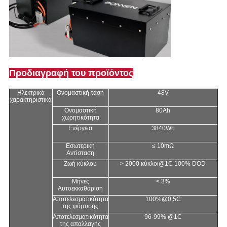
Προδιαγραφή του προϊόντος
Ηλεκτρικά
Ονομαστική τάση
48V
χαρακτηριστικά
Ονομαστική
80Ah
χωρητικότητα
Ενέργεια
3840Wh
Εσωτερική
≤ 10mΩ
Αντίσταση
Ζωή κύκλου
> 2000 κύκλοι@1C 100% DOD
Μήνες
< 3%
Αυτοεκκαθάριση
Αποτελεσματικότητα
100%@0,5C
της φόρτισης
Αποτελεσματικότητα
96-99% @1C
της απαλλαγής