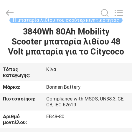
Hunan
Bonnen
Battery
Technology
Co.,
Η μπαταρία λιθίου του σκούτερ κινητικότητας
Ltd..
All
Rights
3840Wh 80Ah Mobility
ΑΡΧΙΚΉ
Reserved.
Scooter μπαταρία λιθίου 48
ΣΕΛΊΔΑ
Volt μπαταρία για το Citycoco
ΠΡΟΪΌΝΤΑ
Τόπος
Κίνα
καταγωγής:
ΣΧΕΤΙΚΆ
ΜΕ
Μάρκα:
Bonnen Battery
ΕΜΆΣ
Πιστοποίηση:
Compliance with MSDS, UN38.3, CE,
CB, IEC 62619
ΓΎΡΟΣ
Αριθμό
EB48-80
μοντέλου:
ΕΡΓΟΣΤΑΣΊΩΝ