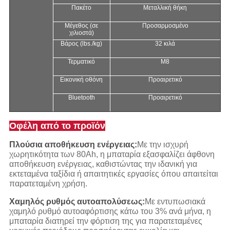
Πακέτο
Μεταλλική θήκη
Μέγεθος (σε
Προσαρμοσμένο
χιλιοστά)
Βάρος (lbs./kg)
32 κιλά
Τερματικό
M8
Εικονική οθόνη
Προαιρετικό
Bluetooth
Προαιρετικό
Οφέλη από το προϊόν
Πλούσια αποθήκευση ενέργειας:
Με την ισχυρή
χωρητικότητα των 80Ah, η μπαταρία εξασφαλίζει άφθονη
αποθήκευση ενέργειας, καθιστώντας την ιδανική για
εκτεταμένα ταξίδια ή απαιτητικές εργασίες όπου απαιτείται
παρατεταμένη χρήση.
Χαμηλός ρυθμός αυτοαπολύσεως:
Με εντυπωσιακά
χαμηλό ρυθμό αυτοαφόρτισης κάτω του 3% ανά μήνα, η
μπαταρία διατηρεί την φόρτιση της για παρατεταμένες