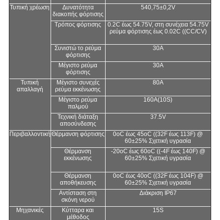
Τυπική χρέωση
Δυνατότητα
540,75±0,2V
διακοπής φόρτισης
Τρόπος φόρτισης
0.2C έως 54.75V, στη συνέχεια 54.75V
ρεύμα φόρτισης έως 0.02C ((CC/CV)
Συνιστώ το ρεύμα
30Α
φόρτισης
Μέγιστο ρεύμα
30Α
φόρτισης
Τυπική
Μέγιστο συνεχές
80A
απαλλαγή
ρεύμα εκκένωσης
Μέγιστο ρεύμα
160A(10S)
παλμού
Τεχνική διάταξη
37.5V
αποσύνδεσης
Περιβαλλοντική
Θέρμανση φόρτισης
0oC έως 45oC ((32F έως 113F) @
60±25% Σχετική υγρασία
Θέρμανση
-20oC έως 60oC ((-4F έως 140F) @
εκκένωσης
60±25% Σχετική υγρασία
Θέρμανση
0oC έως 40oC ((32F έως 104F) @
αποθήκευσης
60±25% Σχετική υγρασία
Αντίσταση στη
Διάκριση IP67
σκόνη νερού
Μηχανικές
Κύτταρα και
15S
μέθοδος