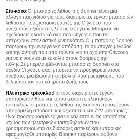
Σίτι-κόκο:
Οι μπαταρίες λιθίου της Bonnen είναι μια
αλλαγή παιχνιδιού για τους διαχειριστές έργων μπαταριών
λιθίου και τους κατασκευαστές της Citycoco που
αναζητούν αξιόπιστες λύσεις ενέργειας.Μπορείτε να
σχεδιάσετε ηλεκτρικά σκούτερ Citycoco που θα
υπερέχουν στην αστική κινητικότητα.Οι μπαταρίες Bonnen
παρέχουν την ενεργειακή απόδοση, το συμπαγές μέγεθος
και την αντοχή που απαιτούνται για τα οχήματα Citycoco
για να κινούνται με ευκολία στους δρόμους της
πόλης.Συμπεριλαμβάνοντας μπαταρίες Bonnen στα
σχέδια Citycoco σας, μπορείτε να προσφέρετε στους
αναβάτες μια βιώσιμη και βολική λύση μεταφοράς που
βελτιώνει τον αστικό τρόπο ζωής τους.
Ηλεκτρικό τρίκυκλο:
Για τους διαχειριστές έργων
μπαταριών λιθίου και κατασκευαστές ηλεκτρικών
τρικυκλών, οι μπαταρίες λιθίου της Bonnen προσφέρουν
απαράμιλλη απόδοση και αξιοπιστία.και 72V μπαταρίες
είναι προσαρμοσμένες για να καλύπτουν τις απαιτήσεις
ισχύος των ηλεκτρικών τριποδηλάτων που
χρησιμοποιούνται σε διάφορες αστικές και εμπορικές
εφαρμογέςΟι μπαταρίες Bonnen παρέχουν άφθονα