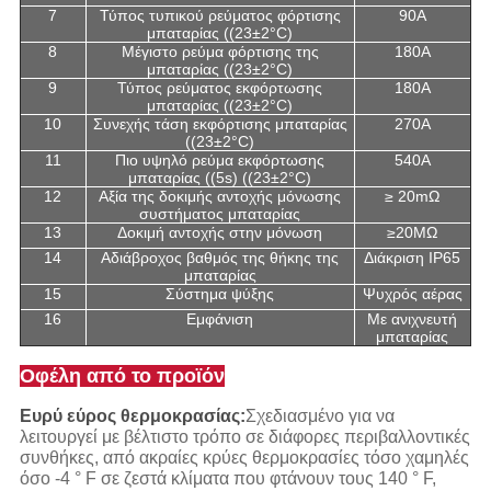
7
Τύπος τυπικού ρεύματος φόρτισης
90A
μπαταρίας ((23±2°C)
8
Μέγιστο ρεύμα φόρτισης της
180A
μπαταρίας ((23±2°C)
9
Τύπος ρεύματος εκφόρτωσης
180A
μπαταρίας ((23±2°C)
10
Συνεχής τάση εκφόρτισης μπαταρίας
270A
((23±2°C)
11
Πιο υψηλό ρεύμα εκφόρτωσης
540Α
μπαταρίας ((5s) ((23±2°C)
12
Αξία της δοκιμής αντοχής μόνωσης
≥ 20mΩ
συστήματος μπαταρίας
13
Δοκιμή αντοχής στην μόνωση
≥20MΩ
14
Αδιάβροχος βαθμός της θήκης της
Διάκριση IP65
μπαταρίας
15
Σύστημα ψύξης
Ψυχρός αέρας
16
Εμφάνιση
Με ανιχνευτή
μπαταρίας
Οφέλη από το προϊόν
Ευρύ εύρος θερμοκρασίας:
Σχεδιασμένο για να
λειτουργεί με βέλτιστο τρόπο σε διάφορες περιβαλλοντικές
συνθήκες, από ακραίες κρύες θερμοκρασίες τόσο χαμηλές
όσο -4 ° F σε ζεστά κλίματα που φτάνουν τους 140 ° F,