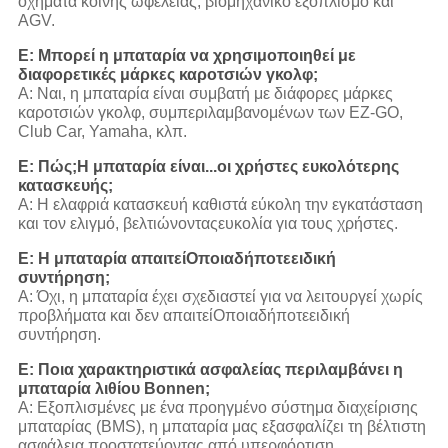
οχήματα κοινής ωφέλειας, βιομηχανικό εξοπλισμό και
AGV.
Ε: Μπορεί η μπαταρία να χρησιμοποιηθεί με
διαφορετικές μάρκες καροτσιών γκολφ;
Α: Ναι, η μπαταρία είναι συμβατή με διάφορες μάρκες
καροτσιών γκολφ, συμπεριλαμβανομένων των EZ-GO,
Club Car, Yamaha, κλπ.
Ε: Πώς;
Η μπαταρία είναι...
οι χρήστες ευκολότερης
κατασκευής;
Α: Η ελαφριά κατασκευή καθιστά εύκολη την εγκατάσταση
και τον ελιγμό, βελτιώνοντας
ευκολία για τους χρήστες.
Ε: Η μπαταρία απαιτεί
Οποιαδήποτε
ειδική
συντήρηση;
Α: Όχι, η μπαταρία έχει σχεδιαστεί για να λειτουργεί χωρίς
προβλήματα και δεν απαιτεί
Οποιαδήποτε
ειδική
συντήρηση.
Ε: Ποια χαρακτηριστικά ασφαλείας περιλαμβάνει η
μπαταρία λιθίου Bonnen;
Α: Εξοπλισμένες με ένα προηγμένο σύστημα διαχείρισης
μπαταρίας (BMS), η μπαταρία μας εξασφαλίζει τη βέλτιστη
ασφάλεια προστατεύοντας από υπερφόρτιση,