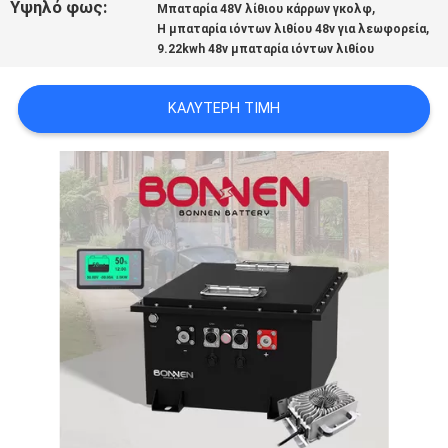
Υψηλό φως:
,
Μπαταρία 48V λίθιου κάρρων γκολφ
,
Η μπαταρία ιόντων λιθίου 48v για λεωφορεία
9.22kwh 48v μπαταρία ιόντων λιθίου
ΚΑΛΎΤΕΡΗ ΤΙΜΉ