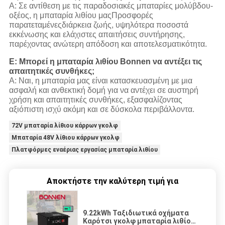
Α: Σε αντίθεση με τις παραδοσιακές μπαταρίες μολύβδου-
οξέος, η μπαταρία λιθίου μας
Προσφορές
παρατεταμένες
διάρκεια ζωής, υψηλότερα ποσοστά
εκκένωσης και ελάχιστες απαιτήσεις συντήρησης,
παρέχοντας ανώτερη απόδοση και αποτελεσματικότητα.
Ε: Μπορεί η μπαταρία λιθίου Bonnen να αντέξει τις
απαιτητικές συνθήκες;
Α: Ναι, η μπαταρία μας είναι κατασκευασμένη με μια
ασφαλή και ανθεκτική δομή για να αντέχει σε αυστηρή
χρήση και απαιτητικές συνθήκες, εξασφαλίζοντας
αξιόπιστη ισχύ ακόμη και σε δύσκολα περιβάλλοντα.
72V μπαταρία λίθιου κάρρων γκολφ
Μπαταρία 48V λίθιου κάρρων γκολφ
Πλατφόρμες εναέριας εργασίας μπαταρία λιθίου
Αποκτήστε την καλύτερη τιμή για
9.22kWh Ταξιδιωτικά οχήματα
Καρότσι γκολφ μπαταρία λιθίου