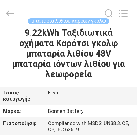
Hunan
Bonnen
Battery
Technology
Co.,
μπαταρία λίθιου κάρρων γκολφ
Ltd..
All
Rights
9.22kWh Ταξιδιωτικά
ΑΡΧΙΚΉ
Reserved.
οχήματα Καρότσι γκολφ
ΣΕΛΊΔΑ
μπαταρία λιθίου 48V
ΠΡΟΪΌΝΤΑ
μπαταρία ιόντων λιθίου για
λεωφορεία
ΣΧΕΤΙΚΆ
ΜΕ
Τόπος
Κίνα
καταγωγής:
ΕΜΆΣ
Μάρκα:
Bonnen Battery
ΓΎΡΟΣ
Πιστοποίηση:
Compliance with MSDS, UN38.3, CE,
CB, IEC 62619
ΕΡΓΟΣΤΑΣΊΩΝ