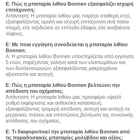
Ε: Πώς η μπαταρία λιθίου Bonnen εξασφαλίζει ισχυρή
επιτάχυνση;
Απάντηση: Η μπαταρία λιθίου μας παρέχει σταθερή ισχύ,
εξασφαλίζοντας ομαλή και ισχυρή επιτάχυνση ανά πάσα
στιγμή, είτε ταξιδεύετε σε επίπεδο έδαφος είτε ανεβαίνετε
λόφους.
Ε: Με ποια εγγύηση συνοδεύεται η μπαταρία λιθίου
Bonnen;
Α: Η μπαταρία λιθίου Bonnen υποστηρίζεται από εγγύηση
5 ετών, παρέχοντας γαλήνη κατά των ελαττωμάτων και
των δυσλειτουργιών, εξασφαλίζοντας μακροχρόνια
αξιοπιστία και αντοχή.
Ε: Πώς η μπαταρία λιθίου Bonnen βελτιώνει την
απόδοση του οχήματος;
Απάντηση: Η μπαταρία λιθίου μας προσφέρει υψηλό
ρυθμό εκφόρτισης και ανθεκτική κατασκευή,
εξασφαλίζοντας τρομερή απόδοση, αντοχή και αντοχή σε
μηχανικές πιέσεις και επιπτώσεις.βελτίωση της συνολικής
απόδοσης του οχήματος.
Ε: Τι διαφοροποιεί την μπαταρία λιθίου Bonnen από
τις παραδοσιακές μπαταρίες μολύβδου και οξέος;