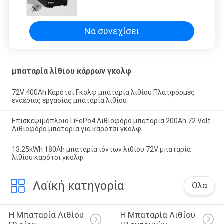
48V μπαταρία ιόντων λιθίου για
λεωφορεία
Να συνεχίσει
μπαταρία λίθιου κάρρων γκολφ
72V 400Ah Καρότσι Γκολφ μπαταρία λιθίου Πλατφόρμες
εναέριας εργασίας μπαταρία λιθίου
Επισκεψιμόπλοιο LiFePo4 Λιθιοφόρο μπαταρία 200Ah 72 Volt
Λιθιοφόρο μπαταρία για καρότσι γκολφ
13.25kWh 180Ah μπαταρία ιόντων λιθίου 72V μπαταρία
λιθίου καρότσι γκολφ
Λαϊκή κατηγορία
Όλα
Η Μπαταρία Λιθίου 
Η Μπαταρία Λιθίου 