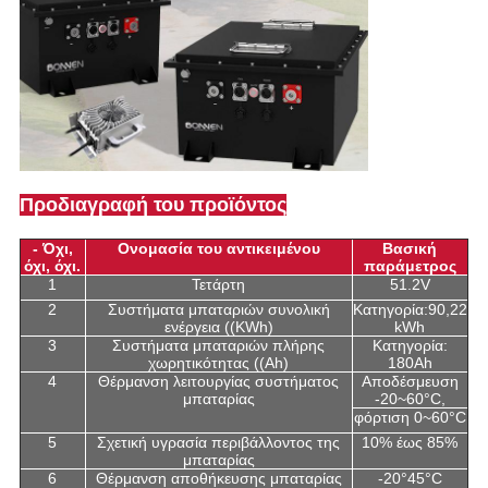
Προδιαγραφή του προϊόντος
- Όχι,
Ονομασία του αντικειμένου
Βασική
όχι, όχι.
παράμετρος
1
Τετάρτη
51.2V
2
Συστήματα μπαταριών συνολική
Κατηγορία:90,22
ενέργεια ((KWh)
kWh
3
Συστήματα μπαταριών πλήρης
Κατηγορία:
χωρητικότητας ((Ah)
180Ah
4
Θέρμανση λειτουργίας συστήματος
Αποδέσμευση
μπαταρίας
-20~60°C,
φόρτιση 0~60°C
5
Σχετική υγρασία περιβάλλοντος της
10% έως 85%
μπαταρίας
6
Θέρμανση αποθήκευσης μπαταρίας
-20°45°C