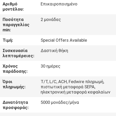
Αριθμό
Επικαιροποιημένο
μοντέλου:
ΠΟΙΟΤΙΚΌΣ
Ποσότητα
2 μονάδες
ΈΛΕΓΧΟΣ
παραγγελίας
min:
ΕΠΑΦΉ
Τιμή:
Special Offers Available
Συσκευασία
Δαστική θήκη
ΝΈΑ
λεπτομέρειες:
Χρόνος
30 ημέρες
SITEMAP
παράδοσης:
Όροι
Τ/Τ, L/C, ACH, Fedwire πληρωμή,
ΠΟΛΙΤΙΚΉ
πληρωμής:
πιστωτική μεταφορά SEPA,
ηλεκτρονική μεταφορά κεφαλαίων
ΑΠΟΡΡΉΤΟΥ
Δυνατότητα
5000 μονάδες/μήνα
προσφοράς: