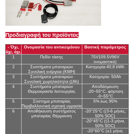
Προδιαγραφή του προϊόντος
- Όχι,
Ονομασία του αντικειμένου
Βασική παράμετρος
όχι, όχι.
1
Πεδίο τάσης
75V109.5V96V
ονομαστικό)
2
Συστήματα μπαταριών
Κατηγορία:40,8 kWh
Συνολική ενέργεια (KWH)
3
Συστήματα μπαταριών
Κατηγορία: 50Ah
Συνολική χωρητικότητα ((Ah)
4
Συστήματα μπαταριών
Αποδέσμευση
Θερμοκρασία λειτουργίας
-20~55°C, φόρτιση
-0~55°C
5
Σύστημα μπαταρίας
5% έως 95%
Περιβαλλοντική σχετική υγρασία
6
Αποθήκευση συστήματος
-20°25°C ((3-6 μήνες,
μπαταρίας Θέρμανση
50% SOC)
-20°45°C ((1-3 μήνα,
50% SOC)
-20°60°C (≤1 μήνα,