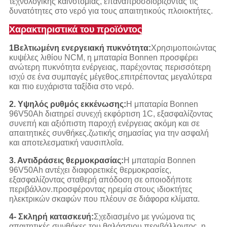
τεχνολογικής καινοτομίας, επαναπροσδιορίζοντας τις
δυνατότητες στο νερό για τους απαιτητικούς πλοιοκτήτες.
Χαρακτηριστικά του προϊόντος
1Βελτιωμένη ενεργειακή πυκνότητα:
Χρησιμοποιώντας
κυψέλες λιθίου NCM, η μπαταρία Bonnen προσφέρει
ανώτερη πυκνότητα ενέργειας, παρέχοντας περισσότερη
ισχύ σε ένα συμπαγές μέγεθος.επιτρέποντας μεγαλύτερα
και πιο ευχάριστα ταξίδια στο νερό.
2. Υψηλός ρυθμός εκκένωσης:
Η μπαταρία Bonnen
96V50Ah διατηρεί συνεχή εκφόρτιση 1C, εξασφαλίζοντας
συνεπή και αξιόπιστη παροχή ενέργειας ακόμη και σε
απαιτητικές συνθήκες.ζωτικής σημασίας για την ασφαλή
και αποτελεσματική ναυσιπλοΐα.
3. Αντιδράσεις θερμοκρασίας:
Η μπαταρία Bonnen
96V50Ah αντέχει διαφορετικές θερμοκρασίες,
εξασφαλίζοντας σταθερή απόδοση σε οποιοδήποτε
περιβάλλον.προσφέροντας ηρεμία στους ιδιοκτήτες
ηλεκτρικών σκαφών που πλέουν σε διάφορα κλίματα.
4- Σκληρή κατασκευή:
Σχεδιασμένο με γνώμονα τις
απαιτητικές συνθήκες του θαλάσσιου περιβάλλοντος, η