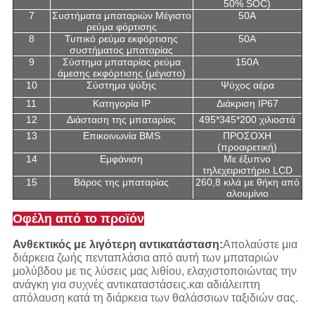
50% SOC)
7
Συστήματα μπαταριών Μέγιστο
50Α
ρεύμα φόρτισης
8
Τυπικό ρεύμα εκφόρτισης
50Α
συστήματος μπαταρίας
9
Σύστημα μπαταρίας ρεύμα
150A
άμεσης εκφόρτισης (μέγιστο)
10
Σύστημα ψύξης
Ψύχος αέρα
11
Κατηγορία IP
Διάκριση IP67
12
Διάσταση της μπαταρίας
495*345*200 χιλιοστά
13
Επικοινωνία BMS
ΠΡΟΣΟΧΗ
(προαιρετική)
14
Εμφάνιση
Με έξυπνο
τηλεχειριστήριο LCD
15
Βάρος της μπαταρίας
260,8 κιλά με θήκη από
αλουμίνιο
Οφέλη από το προϊόν
Ανθεκτικός με λιγότερη αντικατάσταση:
Απολαύστε μια
διάρκεια ζωής πενταπλάσια από αυτή των μπαταριών
μολύβδου με τις λύσεις μας λιθίου, ελαχιστοποιώντας την
ανάγκη για συχνές αντικαταστάσεις.και αδιάλειπτη
απόλαυση κατά τη διάρκεια των θαλάσσιων ταξιδιών σας.