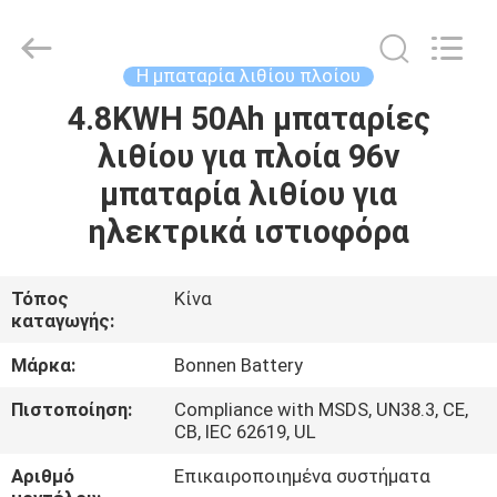
Hunan
Bonnen
Battery
Technology
Co.,
Η μπαταρία λιθίου πλοίου
Ltd..
All
Rights
4.8KWH 50Ah μπαταρίες
ΑΡΧΙΚΉ
Reserved.
λιθίου για πλοία 96v
ΣΕΛΊΔΑ
μπαταρία λιθίου για
ΠΡΟΪΌΝΤΑ
ηλεκτρικά ιστιοφόρα
ΣΧΕΤΙΚΆ
Τόπος
Κίνα
καταγωγής:
ΜΕ
ΕΜΆΣ
Μάρκα:
Bonnen Battery
Πιστοποίηση:
Compliance with MSDS, UN38.3, CE,
CB, IEC 62619, UL
ΓΎΡΟΣ
ΕΡΓΟΣΤΑΣΊΩΝ
Αριθμό
Επικαιροποιημένα συστήματα