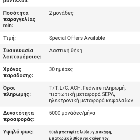
μοντέλου:
Ποσότητα
2 μονάδες
ΠΟΙΟΤΙΚΌΣ
παραγγελίας
ΈΛΕΓΧΟΣ
min:
Τιμή:
Special Offers Available
ΕΠΑΦΉ
Συσκευασία
Δαστική θήκη
λεπτομέρειες:
ΝΈΑ
Χρόνος
30 ημέρες
παράδοσης:
SITEMAP
Όροι
Τ/Τ, L/C, ACH, Fedwire πληρωμή,
πληρωμής:
πιστωτική μεταφορά SEPA,
ηλεκτρονική μεταφορά κεφαλαίων
ΠΟΛΙΤΙΚΉ
Δυνατότητα
5000 μονάδες/μήνα
ΑΠΟΡΡΉΤΟΥ
προσφοράς:
Υψηλό φως:
,
50ah μπαταρίες λιθίου για σκάφη
,
μπαταρίες λιθίου για σκάφη 96v