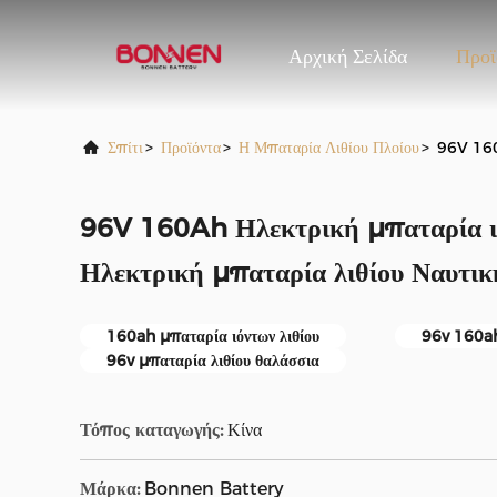
Αρχική Σελίδα
Προϊ
Σπίτι
>
Προϊόντα
>
Η Μπαταρία Λιθίου Πλοίου
>
96V 160A
96V 160Ah Ηλεκτρική μπαταρία ιό
Ηλεκτρική μπαταρία λιθίου Ναυτικ
160ah μπαταρία ιόντων λιθίου
96v 160ah
96v μπαταρία λιθίου θαλάσσια
Τόπος καταγωγής:
Κίνα
Μάρκα:
Bonnen Battery