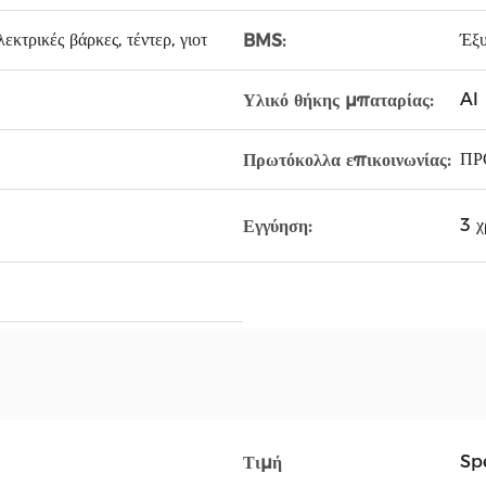
κτρικές βάρκες, τέντερ, γιοτ
Έξ
BMS:
Al
Υλικό θήκης μπαταρίας:
ΠΡ
Πρωτόκολλα επικοινωνίας:
3 χ
Εγγύηση:
Spe
Τιμή