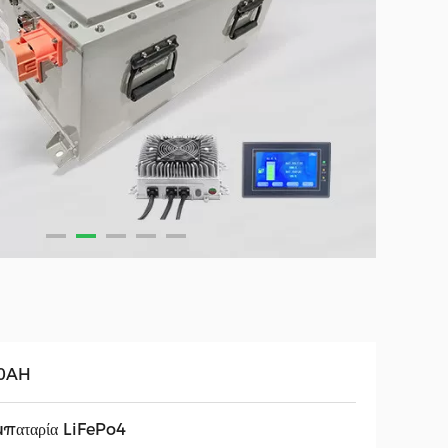
0AH
μπαταρία LiFePo4