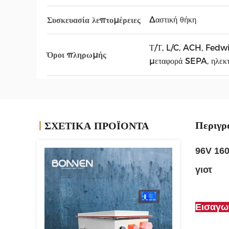
Δαστική θήκη
Συσκευασία λεπτομέρειες
Τ/Τ, L/C, ACH, Fedw
Όροι πληρωμής
μεταφορά SEPA, ηλεκτ
Περιγρ
ΣΧΕΤΙΚΑ ΠΡΟΪΟΝΤΑ
96V 160
γιοτ
Εισαγω