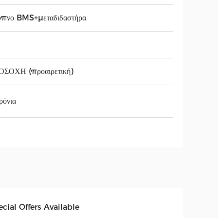
υπνο BMS+μεταδιδαστήρα
ΟΣΟΧΗ (προαιρετική)
ρόνια
cial Offers Available