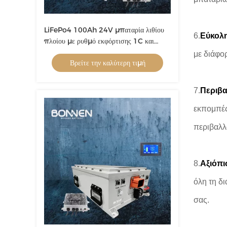
LiFePo4 100Ah 24V μπαταρία λιθίου
6.
Εύκολ
πλοίου με ρυθμό εκφόρτισης 1C και
επιλογές προσαρμογής
με διάφο
Βρείτε την καλύτερη τιμή
7.
Περιβα
εκπομπές
περιβαλλο
8.
Αξιόπι
όλη τη δ
σας.