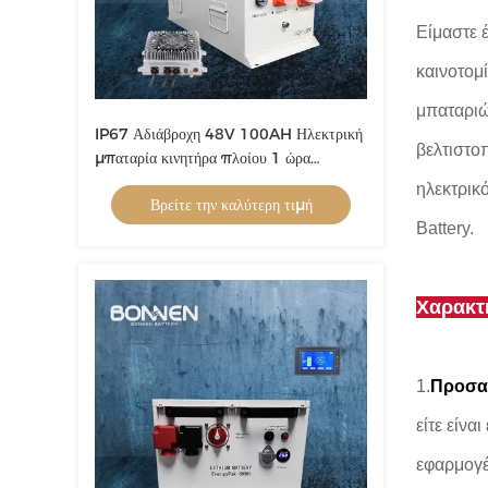
Είμαστε 
καινοτομ
μπαταριώ
IP67 Αδιάβροχη 48V 100AH Ηλεκτρική
βελτιστο
μπαταρία κινητήρα πλοίου 1 ώρα
φόρτισης
ηλεκτρικ
Βρείτε την καλύτερη τιμή
Battery.
Χαρακτη
1.
Προσα
είτε είν
εφαρμογέ