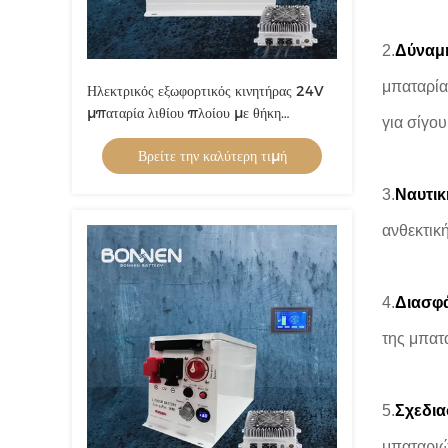
2.
Δύναμη
μπαταρία
Ηλεκτρικός εξωφορτικός κινητήρας 24V
μπαταρία λιθίου πλοίου με θήκη
για σίγο
μπαταρίας AL και κύτταρο LiFePo4
Βρείτε την καλύτερη τιμή
3.
Ναυτικ
ανθεκτική
4.
Διασφά
της μπατ
5.
Σχεδια
μπαταριώ