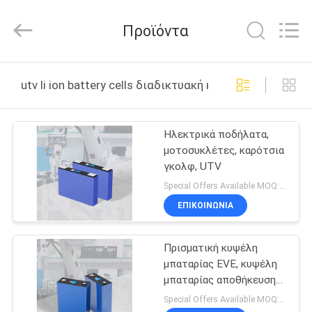
Hunan
Bonnen
Battery
Προϊόντα
Technology
Co.,
Ltd..
All
Rights
ΑΡΧΙΚΉ
Reserved.
utv li ion battery cells διαδικτυακή κατασκευή
ΣΕΛΊΔΑ
Ηλεκτρικά ποδήλατα,
ΠΡΟΪΌΝΤΑ
μοτοσυκλέτες, καρότσια
γκολφ, UTV
ΣΧΕΤΙΚΆ
Special Offers Available MOQ:2 μονάδες
ΜΕ
ΕΠΙΚΟΙΝΩΝΊΑ
ΕΜΆΣ
Πρισματική κυψέλη
μπαταρίας EVE, κυψέλη
ΓΎΡΟΣ
μπαταρίας αποθήκευσης
ενέργειας, κυψέλη
ΕΡΓΟΣΤΑΣΊΩΝ
Special Offers Available MOQ:2 μονάδες