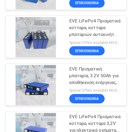
μπαταρίας ανώτερης
ΕΠΙΚΟΙΝΩΝΊΑ
μακράς διάρκειας ζωής,
ΠΟΙΟΤΙΚΌΣ
κυψέλη 3,2V 314Ah
EVE LiFePo4 Πρισματικά
ΈΛΕΓΧΟΣ
κύτταρα, κύτταρα
μπαταριών αυτοκινήτων,
ΕΠΑΦΉ
κύτταρα 3.2V 202Ah για
Special Offers Available MOQ:2 μονάδες
ηλεκτρικά φορτηγά,
ΕΠΙΚΟΙΝΩΝΊΑ
συστήματα αποθήκευσης
ΝΈΑ
ενέργειας
ΕVE Πρισματική
μπαταρία, 3.2V 50Ah για
SITEMAP
αποθήκευση ενέργειας,
RVs, καρότσια γκολφ,
Special Offers Available MOQ:2 μονάδες
συστήματα αποθήκευσης
ΠΟΛΙΤΙΚΉ
ΕΠΙΚΟΙΝΩΝΊΑ
ηλιακής ενέργειας
ΑΠΟΡΡΉΤΟΥ
EVE LiFePo4 Πρισματικά
κύτταρα, κύτταρα 3,2V
για ηλεκτρικά οχήματα,